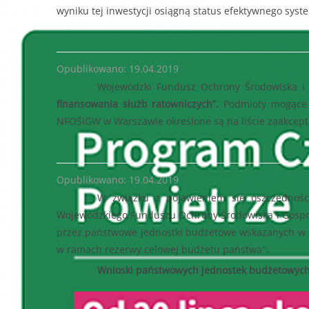
wyniku tej inwestycji osiągną status efektywnego syst
Opublikowano: 19.04.2019
Wojewódzki Fundusz Ochrony Środowiska i
finansowania służb ratowniczych”.
Podmioty mogące u
NFOŚiGW w Warszawie określone są na liście zaakcepto
Opublikowano: 19.04.2019
W związku z pojawieniem się oszczędnośc
Wojewódzkiego Funduszu Ochrony Środowiska i Gospod
przez państwowe jednostki budżetowe wskazanych w 
w ramach rezerwy celowej budżetu państwa"
.
Wnioski państwowych jednostek budżetowych