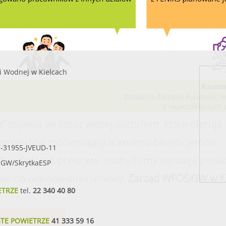
i Wodnej w Kielcach
e”
pojawia się coraz więcej osób/firm, które oferują
projektów modernizacji w imieniu beneficjentów.
7-31955-JVEUD-11
 w Kielcach przez ww. osoby/firmy wymaga posia
SIGW/SkrytkaESP
warcia odpowiedniej umowy,
Zarząd WFOŚiGW w Ki
ETRZE
tel.
22 340 40 80
STE POWIETRZE
41 333 59 16