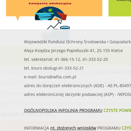
Wojewódzki Fundusz Ochrony Środowiska i Gospodark
Aleja Księdza Jerzego Popiełuszki 41, 25-155 Kielce
tel. sekretariat: 41-366-15-12, 41-333-52-20
tel. biuro obsługi:41-333-52-21
W związku z realizacją Programu
„Czyste Powietrz
e-mail:
biuro@wfos.com.pl
wsparcie w uzyskaniu dofinansowania i wykonanie 
adres do doręczeń elektronicznych (ADE) - AE:PL-8049
Ponieważ proces pozyskiwania środków z WFOŚiGW
adres elektronicznej skrzynki podawczej (ASP) - /WFO
pełnomocnictwa z podpisem beneficjenta oraz za
OGÓLNOPOLSKA INFOLINIA PROGRAMU
CZYSTE POWI
apeluje o ostrożność.
INFORMACJA
nt. złożonych wniosków
PROGRAMU
CZY