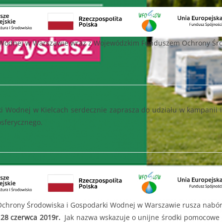
od dnia 14.0
h w 2025 roku wpisujących się w priorytet dziedzinowy nabór wnioskó
m”) – zakres zmian został opisany w punkcie „Wprowadzone zmiany 
wane jedynie wnioski wypełnione i przesłane do Funduszu za pom
CJI EKOSYSTEMÓW
17.06.2025 do
B.V.2.2
 Wodnej w Warszawie wraz z Wojewódzkim Funduszem Ochrony Śro
. do 11.07.2025r. do godziny 15:30 lub do czasu wyczerpania kwoty
r. do 11.07.2025r. do godziny 15:30
 000,00 zł
i Wodnej w Kielcach serdecznie zaprasza do udziału w kampanii
osferycznego.
2 000,00 zł
edsięwzięcie objęte wnioskiem nie może przekroczyć
8 000,00 zł.
hrony Środowiska i Gospodarki Wodnej w Warszawie rusza nabó
o
28 czerwca 2019r.
Jak nazwa wskazuje o unijne środki pomocowe m