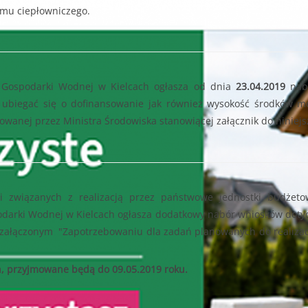
emu ciepłowniczego.
 Gospodarki Wodnej w Kielcach ogłasza od dnia
23.04.2019
nab
biegać się o dofinansowanie jak również wysokość środków m
wanej przez Ministra Środowiska stanowiącej załącznik do niniej
i związanych z realizacją przez państwowe jednostki budżeto
arki Wodnej w Kielcach ogłasza dodatkowy nabór wniosków dotycz
załączonym "Zapotrzebowaniu dla zadań planowanych do realizac
, przyjmowane będą do 09.05.2019 roku.