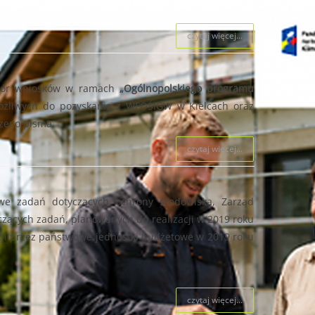
czytaj więcej...
ór wniosków w ramach
„Ogólnopolskiego programu
ożliwych do pozyskania z WFOŚiGW w Kielcach oraz
szego pisma.
czytaj więcej...
we zadań dotyczących ochrony środowiska, Zarząd
ących zadań, planowanych do realizacji w 2019 roku
ji przez państwowe jednostki budżetowe w 2019 roku
czytaj więcej...