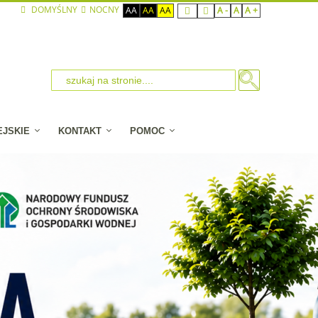
DOMYŚLNY
NOCNY
AA
AA
AA
A -
A
A +
EJSKIE
KONTAKT
POMOC