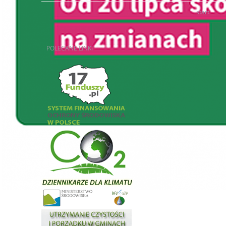
start
POLECANE
LINKI