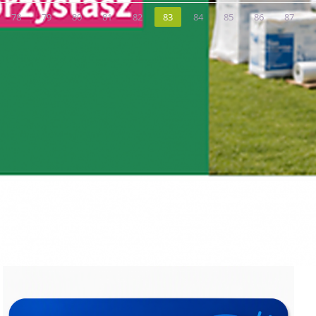
78
79
80
81
82
83
84
85
86
87