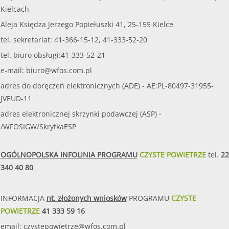
Kielcach
Aleja Księdza Jerzego Popiełuszki 41, 25-155 Kielce
tel. sekretariat: 41-366-15-12, 41-333-52-20
tel. biuro obsługi:41-333-52-21
e-mail:
biuro@wfos.com.pl
adres do doręczeń elektronicznych (ADE) - AE:PL-80497-31955-
JVEUD-11
adres elektronicznej skrzynki podawczej (ASP) -
/WFOSIGW/SkrytkaESP
OGÓLNOPOLSKA INFOLINIA PROGRAMU
CZYSTE POWIETRZE
tel.
22
340 40 80
INFORMACJA
nt. złożonych wniosków
PROGRAMU
CZYSTE
POWIETRZE
41 333 59 16
email:
czystepowietrze@wfos.com.pl