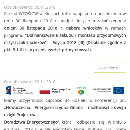
Opublikowano: 30.11.2018
Zarząd WFOŚiGW w Kielcach informauje że na posiedzeniu w
dniu 30 listopada 2018 r. podjął decyzję
o zakończeniu z
dniem 30 listopada 2018 r. naboru wniosków
w ramach
programu
"Dofinansowanie zakupu i montażu przydomowych
oczyszczalni ścieków"
- Edycja 2018 (III) (Działanie zgodne z
pkt. B.1.6 Listy przedsięwzięć priorytetowych.
czytaj więcej...
Opublikowano: 29.11.2018
Mamy przyjemność zaprosić do udziału w konferencji pn.
„Nowoczesna, Energooszczędna Gmina – możliwości rozwoju
dzięki Projektowi
Doradztwa Energetycznego”
, która odbędzie się w dniu 5
grudnia 2018 r. w Wojewódzkim Domu Kultury im. Józefa