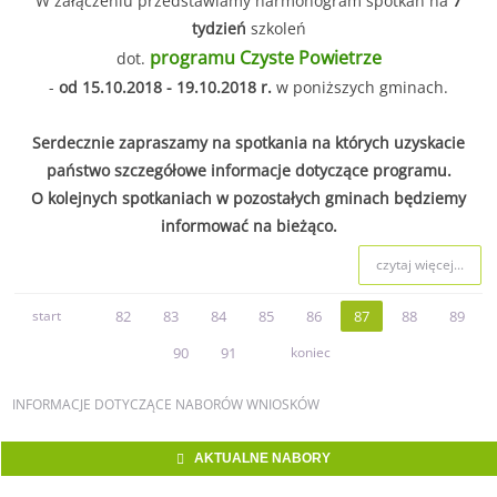
W załączeniu przedstawiamy harmonogram spotkań na
7
tydzień
szkoleń
programu Czyste Powietrze
dot.
-
od 15.10.2018 - 19.10.2018 r.
w poniższych gminach.
Serdecznie zapraszamy na spotkania na których uzyskacie
państwo szczegółowe informacje dotyczące programu.
O kolejnych spotkaniach w pozostałych gminach będziemy
informować na bieżąco.
czytaj więcej...
start
82
83
84
85
86
87
88
89
90
91
koniec
INFORMACJE
DOTYCZĄCE NABORÓW WNIOSKÓW
AKTUALNE NABORY