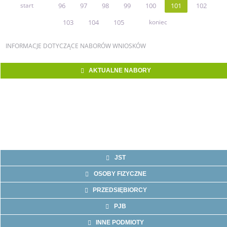
start
96
97
98
99
100
101
102
103
104
105
koniec
INFORMACJE
DOTYCZĄCE NABORÓW WNIOSKÓW
AKTUALNE NABORY
JST
OSOBY FIZYCZNE
PRZEDSIĘBIORCY
PJB
INNE PODMIOTY