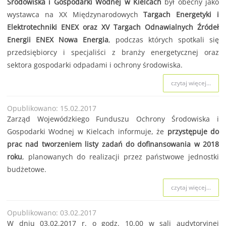
Środowiska i Gospodarki Wodnej w Kielcach
był obecny jako
wystawca na XX Międzynarodowych
Targach Energetyki i
Elektrotechniki ENEX oraz XV Targach Odnawialnych Źródeł
Energii ENEX Nowa Energia
, podczas których spotkali się
przedsiębiorcy i specjaliści z branży energetycznej oraz
sektora gospodarki odpadami i ochrony środowiska.
czytaj więcej...
Opublikowano: 15.02.2017
Zarząd Wojewódzkiego Funduszu Ochrony Środowiska i
Gospodarki Wodnej w Kielcach informuje, że
przystępuje do
prac nad tworzeniem listy zadań do dofinansowania w 2018
roku
, planowanych do realizacji przez państwowe jednostki
budżetowe.
czytaj więcej...
Opublikowano: 03.02.2017
W dniu 03.02.2017 r. o godz. 10.00 w sali audytoryjnej