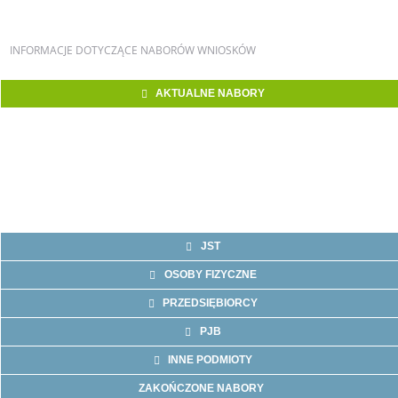
INFORMACJE
DOTYCZĄCE NABORÓW WNIOSKÓW
AKTUALNE NABORY
JST
OSOBY FIZYCZNE
PRZEDSIĘBIORCY
PJB
INNE PODMIOTY
ZAKOŃCZONE NABORY