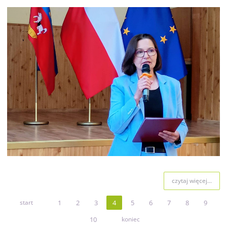
czytaj więcej...
start
1
2
3
4
5
6
7
8
9
10
koniec