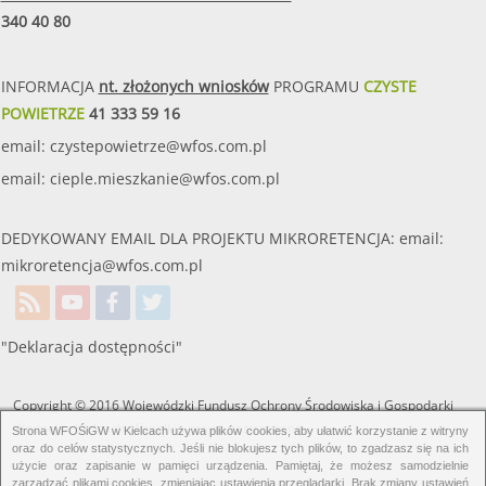
340 40 80
INFORMACJA
nt. złożonych wniosków
PROGRAMU
CZYSTE
POWIETRZE
41 333 59 16
email:
czystepowietrze@wfos.com.pl
email:
cieple.mieszkanie@wfos.com.pl
DEDYKOWANY EMAIL DLA PROJEKTU MIKRORETENCJA: email:
mikroretencja@wfos.com.pl
"Deklaracja dostępności"
Copyright © 2016 Wojewódzki Fundusz Ochrony Środowiska i Gospodarki
Wodnej w Kielcach. Wszelkie prawa zastrzeżone.
Strona WFOŚiGW w Kielcach używa plików cookies, aby ułatwić korzystanie z witryny
oraz do celów statystycznych. Jeśli nie blokujesz tych plików, to zgadzasz się na ich
użycie oraz zapisanie w pamięci urządzenia. Pamiętaj, że możesz samodzielnie
zarządzać plikami cookies, zmieniając ustawienia przeglądarki. Brak zmiany ustawień