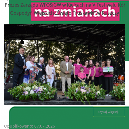
Prezes Zarządu WFOŚiGW w Kielcach na V Festiwalu Kół
Gospodyń Wiejskich „Święto Truskawki” w Ruszczy
czytaj więcej...
Opublikowano: 07.07.2026