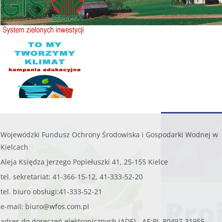
......
czytaj więcej...
W WOJEWÓDZTWIE ŚWIĘTO
WSPIERAMY OCHR
Wojewódzki Fundusz Ochrony Środowiska i Gospodarki Wodnej w
Kielcach
Aleja Księdza Jerzego Popiełuszki 41, 25-155 Kielce
tel. sekretariat: 41-366-15-12, 41-333-52-20
tel. biuro obsługi:41-333-52-21
e-mail:
biuro@wfos.com.pl
adres do doręczeń elektronicznych (ADE) - AE:PL-80497-31955-