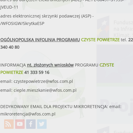
JVEUD-11
adres elektronicznej skrzynki podawczej (ASP) -
/WFOSIGW/SkrytkaESP
OGÓLNOPOLSKA INFOLINIA PROGRAMU
CZYSTE POWIETRZE
tel.
22
340 40 80
INFORMACJA
nt. złożonych wniosków
PROGRAMU
CZYSTE
POWIETRZE
41 333 59 16
email:
czystepowietrze@wfos.com.pl
email:
cieple.mieszkanie@wfos.com.pl
DEDYKOWANY EMAIL DLA PROJEKTU MIKRORETENCJA: email:
mikroretencja@wfos.com.pl