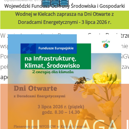
Wojewódzki Fundusz Ochrony Środowiska i Gospodarki
Wodnej w Kielcach zaprasza na Dni Otwarte z
Doradcami Energetycznymi - 3 lipca 2026 r.
W związku z realizacją Programu
„Czyste Powietrz
wsparcie w uzyskaniu dofinansowania i wykonanie 
Ponieważ proces pozyskiwania środków z WFOŚiGW
pełnomocnictwa z podpisem beneficjenta oraz za
apeluje o ostrożność.
!!! UWAGA !