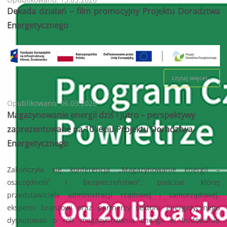
Dekada działań – film promocyjny Projektu Doradztwa
Energetycznego
czytaj więcej...
Opublikowano: 06.03.2026
Magazynowanie energii dziś i jutro – perspektywy
zaprezentowane na 10‑leciu Projektu Doradztwa
Energetycznego
Zakończyła się konferencja „Magazynowanie energii –
oszczędność i bezpieczeństwo”, podczas której
przedstawiciele administracji rządowej i samorządowej,
eksperci branżowi oraz partnerzy sektora energetycznego
dyskutowali o roli magazynowania energii w budowaniu