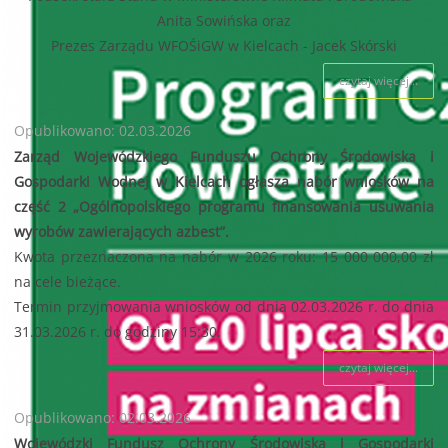
Anita Sowińska oraz
Prezes Zarządu WFOŚiGW w Kielcach - Jacek Skórski
czytaj więcej...
Opublikowano: 02.03.2026
Zarząd Wojewódzkiego Funduszu Ochrony Środowiska i
Gospodarki Wodnej w Kielcach ogłasza nabór wniosków na
część 2 „Ogólnopolskiego programu finansowania usuwania
wyrobów zawierających azbest”.
Kwota przeznaczona na nabór w 2026 roku: 15 000 000,00 zł
na cele bieżące.
Termin przyjmowania wniosków od dnia 02.03.2026 r. do dnia
31.03.2026 r. do godziny 15:30.
czytaj więcej...
Opublikowano: 02.03.2026
Wojewódzki Fundusz Ochrony Środowiska i Gospodarki