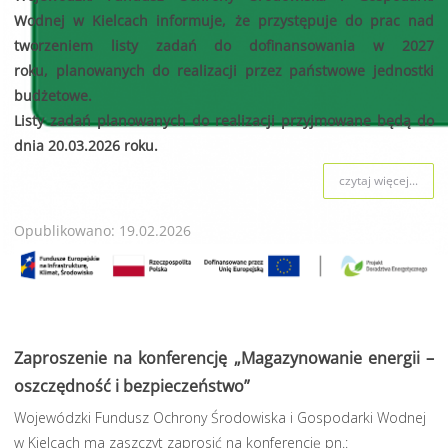
Wodnej w Kielcach informuje, że przystępuje do prac nad
tworzeniem listy zadań do dofinansowania w 2027
roku, planowanych do realizacji przez państwowe jednostki
budżetowe.
Listy zadań planowanych do realizacji przyjmowane będą do
dnia 20.03.2026 roku.
czytaj więcej...
Opublikowano: 19.02.2026
Zaproszenie na konferencję „Magazynowanie energii –
oszczędność i bezpieczeństwo”
Wojewódzki Fundusz Ochrony Środowiska i Gospodarki Wodnej
w Kielcach ma zaszczyt zaprosić na konferencję pn.: