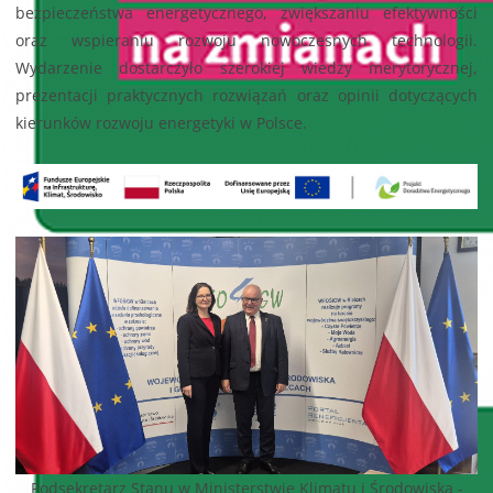
bezpieczeństwa energetycznego, zwiększaniu efektywności
oraz wspieraniu rozwoju nowoczesnych technologii.
Wydarzenie dostarczyło szerokiej wiedzy merytorycznej,
prezentacji praktycznych rozwiązań oraz opinii dotyczących
kierunków rozwoju energetyki w Polsce.
Podsekretarz Stanu
w Ministerstwie Klimatu i Środowiska -