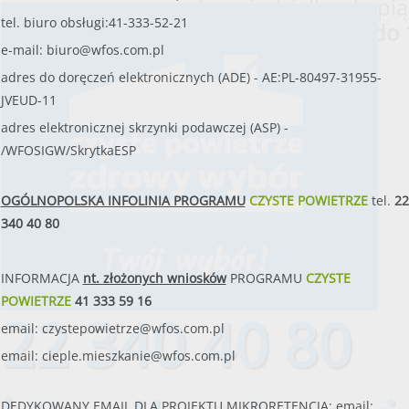
od poniedziałku do pią
tel. biuro obsługi:41-333-52-21
w godzinach
od 8:00 do 
e-mail:
biuro@wfos.com.pl
adres do doręczeń elektronicznych (ADE) - AE:PL-80497-31955-
JVEUD-11
adres elektronicznej skrzynki podawczej (ASP) -
/WFOSIGW/SkrytkaESP
OGÓLNOPOLSKA INFOLINIA PROGRAMU
CZYSTE POWIETRZE
tel.
22
340 40 80
INFORMACJA
nt. złożonych wniosków
PROGRAMU
CZYSTE
POWIETRZE
41 333 59 16
22 340 40 80
email:
czystepowietrze@wfos.com.pl
email:
cieple.mieszkanie@wfos.com.pl
DEDYKOWANY EMAIL DLA PROJEKTU MIKRORETENCJA: email: