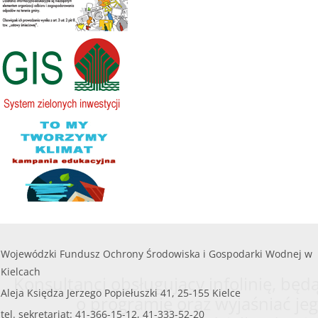
Kwota naboru na 2025r. na zadania bieżące:
112
zł
000,00 zł
........
Maksymalna kwota dofinansowania na jedno
przedsięwzięcie objęte wnioskiem nie może
czytaj więcej...
przekroczyć
8 000,00 zł.
......
czytaj więcej...
Wojewódzki Fundusz Ochrony Środowiska i Gospodarki Wodnej w
Kielcach
Konsultanci obsługujący infolinię, będą
Aleja Księdza Jerzego Popiełuszki 41, 25-155 Kielce
o programie oraz wyjaśniać jeg
tel. sekretariat: 41-366-15-12, 41-333-52-20