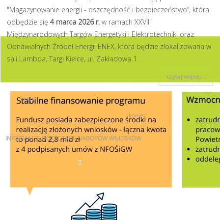
"Magazynowanie energii - oszczędność i bezpieczeństwo”, która
odbędzie się
4 marca 2026 r.
w ramach XXVIII
Międzynarodowych Targów Energetyki i Elektrotechniki oraz
Odnawialnych Źródeł Energii ENEX, która będzie zlokalizowana w
sali Lambda, Targi Kielce, ul. Zakładowa 1.
czytaj więcej...
start
6
7
8
9
10
11
12
13
14
15
koniec
INFORMACJE
DOTYCZĄCE NABORÓW WNIOSKÓW
AKTUALNE NABORY