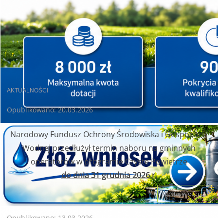
AKTUALNOŚCI
Opublikowano: 20.03.2026
Narodowy Fundusz Ochrony Środowiska i Gospodarki
Wodnej przedłużył termin naboru na gminnych
operatorów w programie Czyste Powietrze
do dnia 31 grudnia 2026 r.
czytaj więcej...
Opublikowano: 13.03.2026