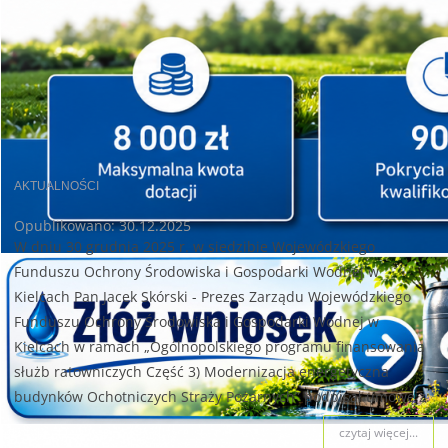
AKTUALNOŚCI
Opublikowano: 30.12.2025
W dniu 30 grudnia 2025 r. w siedzibie Wojewódzkiego
Funduszu Ochrony Środowiska i Gospodarki Wodnej w
Kielcach Pan Jacek Skórski - Prezes Zarządu Wojewódzkiego
Funduszu Ochrony Środowiska i Gospodarki Wodnej w
Kielcach w ramach „Ogólnopolskiego programu finansowania
służb ratowniczych Część 3) Modernizacja energetyczna
budynków Ochotniczych Straży Pożarnych” podpisał umowę z:
czytaj więcej...