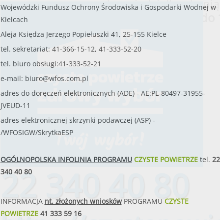
od poniedziałku do pią
Wojewódzki Fundusz Ochrony Środowiska i Gospodarki Wodnej w
w godzinach
od 8:00 do 
Kielcach
Aleja Księdza Jerzego Popiełuszki 41, 25-155 Kielce
tel. sekretariat: 41-366-15-12, 41-333-52-20
tel. biuro obsługi:41-333-52-21
e-mail:
biuro@wfos.com.pl
adres do doręczeń elektronicznych (ADE) - AE:PL-80497-31955-
JVEUD-11
adres elektronicznej skrzynki podawczej (ASP) -
/WFOSIGW/SkrytkaESP
OGÓLNOPOLSKA INFOLINIA PROGRAMU
CZYSTE POWIETRZE
tel.
22
22 340 40 80
340 40 80
INFORMACJA
nt. złożonych wniosków
PROGRAMU
CZYSTE
POWIETRZE
41 333 59 16