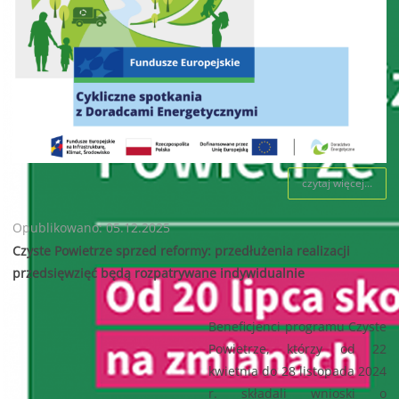
czytaj więcej...
Opublikowano: 05.12.2025
Czyste Powietrze sprzed reformy: przedłużenia realizacji
przedsięwzięć będą rozpatrywane indywidualnie
Beneficjenci programu Czyste
Powietrze, którzy od 22
kwietnia do 28 listopada 2024
r. składali wnioski o