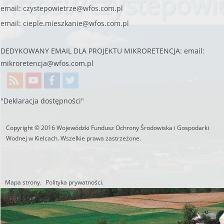
https://czystepowie
email:
czystepowietrze@wfos.com.pl
email:
cieple.mieszkanie@wfos.com.pl
DEDYKOWANY EMAIL DLA PROJEKTU MIKRORETENCJA: email:
mikroretencja@wfos.com.pl
"Deklaracja dostępności"
Copyright © 2016 Wojewódzki Fundusz Ochrony Środowiska i Gospodarki
Wodnej w Kielcach. Wszelkie prawa zastrzeżone.
Mapa strony.
Polityka prywatności.
Utworzono przez W.S.ds.IT
M & P