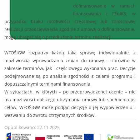
dofinansowanie w ramach
finansowania z FEnIKS, w
przypadku braku możliwości częściowej lub całościowej
realizacji przedsięwzięcia zgodnie z umową o dofinansowanie,
mogą ubiegać się o przedłużenie terminu realizacji.
WFOŚiGW rozpatrzy każdą taką sprawę indywidualnie, z
możliwością wprowadzania zmian do umowy – zarówno w
zakresie terminów, jak i częściowego wykonania prac. Decyzje
podejmowane są po analizie zgodności z celami programu i
dopuszczalnymi terminami finansowania.
W sytuacjach, w których – po przeprowadzonej ocenie – nie
ma możliwości dalszego utrzymania umowy lub spełnienia jej
celów, WFOŚiGW może podjąć decyzję o jej wypowiedzeniu i
wezwaniu do zwrotu otrzymanych środków.
Opublikowano: 27.11.2025