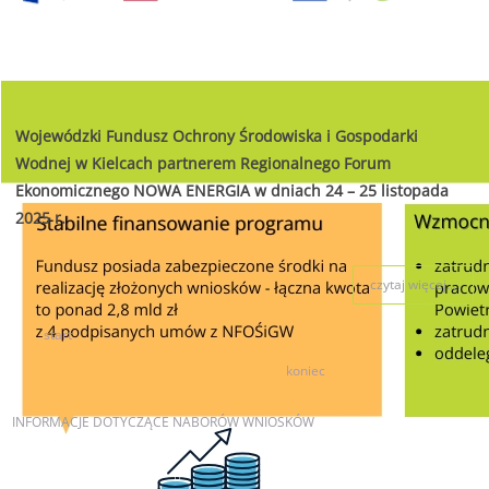
Wojewódzki Fundusz Ochrony Środowiska i Gospodarki
Wodnej w Kielcach partnerem Regionalnego Forum
Ekonomicznego NOWA ENERGIA w dniach 24 – 25 listopada
2025 r.
czytaj więcej...
start
7
8
9
10
11
12
13
14
15
16
koniec
INFORMACJE
DOTYCZĄCE NABORÓW WNIOSKÓW
AKTUALNE NABORY