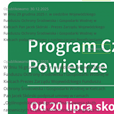
Opublikowano: 30.12.2025
W dniu 29 grudnia 2025 r. w siedzibie Wojewódzkiego
Funduszu Ochrony Środowiska i Gospodarki Wodnej w
Kielcach Pan Jacek Skórski - Prezes Zarządu Wojewódzkiego
Funduszu Ochrony Środowiska i Gospodarki Wodnej w
Kielcach podpisał umowy z następującymi Beneficjentami:
czytaj więcej...
Opublikowano: 16.12.2025
W dniu 16 grudnia 2025 r. w siedzibie Wojewódzkiego
Funduszu Ochrony Środowiska i Gospodarki Wodnej w
Kielcach Prezes Zarządu Wojewódzkiego Funduszu
Ochrony Środowiska i Gospodarki Wodnej w Kielcach
Pan Jacek Skórski podpisał umowy w ramach
„Ogólnopolskiego programu finansowania służb
ratowniczych Część 3) Modernizacja energetyczna