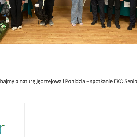
. do 11.07.2025r. do godziny 15:30 lub do czasu wyczerpania kwoty
r. do 11.07.2025r. do godziny 15:30
 000,00 zł
2 000,00 zł
edsięwzięcie objęte wnioskiem nie może przekroczyć
8 000,00 zł.
bajmy o naturę Jędrzejowa i Ponidzia – spotkanie EKO Senio