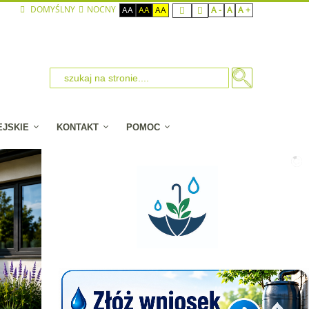
DOMYŚLNY
NOCNY
AA
AA
AA
A -
A
A +
EJSKIE
KONTAKT
POMOC