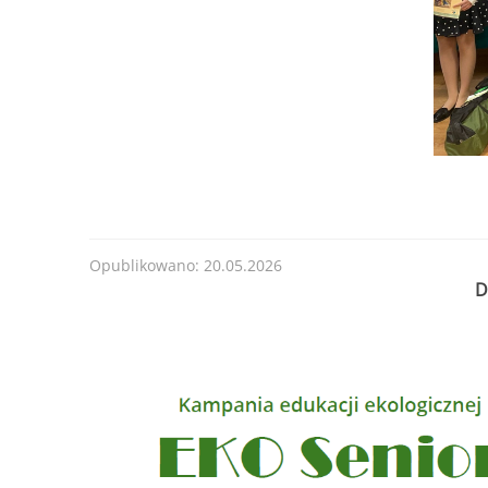
od 30.06.2025 r
Forma dofinansowania:
DOTACJA
Termin przyjmowania wniosków:
od 30.06.2025 
200
lub do czasu wyczerpania kwoty naboru.
........
Kwota naboru na 2025r. na zadania bieżące:
11
Maksymalna kwota dofinansowania na jedno prz
......
Opublikowano: 20.05.2026
D