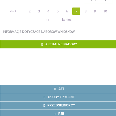
start
2
3
4
5
6
7
8
9
10
11
koniec
INFORMACJE
DOTYCZĄCE NABORÓW WNIOSKÓW
AKTUALNE NABORY
JST
OSOBY FIZYCZNE
PRZEDSIĘBIORCY
PJB