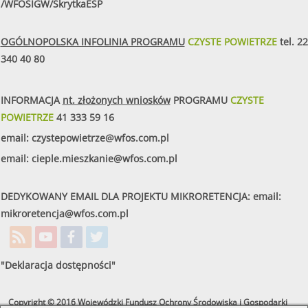
/WFOSIGW/SkrytkaESP
OGÓLNOPOLSKA INFOLINIA PROGRAMU
CZYSTE POWIETRZE
tel.
22
340 40 80
INFORMACJA
nt. złożonych wniosków
PROGRAMU
CZYSTE
POWIETRZE
41 333 59 16
email:
czystepowietrze@wfos.com.pl
email:
cieple.mieszkanie@wfos.com.pl
DEDYKOWANY EMAIL DLA PROJEKTU MIKRORETENCJA: email:
mikroretencja@wfos.com.pl
"Deklaracja dostępności"
Copyright © 2016 Wojewódzki Fundusz Ochrony Środowiska i Gospodarki