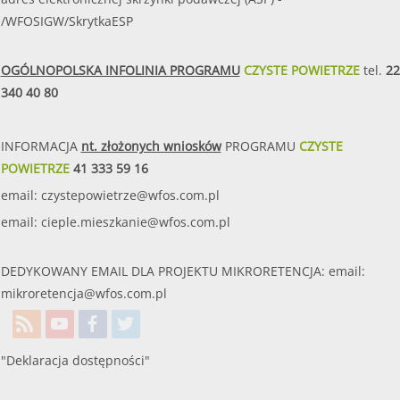
/WFOSIGW/SkrytkaESP
OGÓLNOPOLSKA INFOLINIA PROGRAMU
CZYSTE POWIETRZE
tel.
22
340 40 80
INFORMACJA
nt. złożonych wniosków
PROGRAMU
CZYSTE
POWIETRZE
41 333 59 16
email:
czystepowietrze@wfos.com.pl
email:
cieple.mieszkanie@wfos.com.pl
DEDYKOWANY EMAIL DLA PROJEKTU MIKRORETENCJA: email:
mikroretencja@wfos.com.pl
"Deklaracja dostępności"