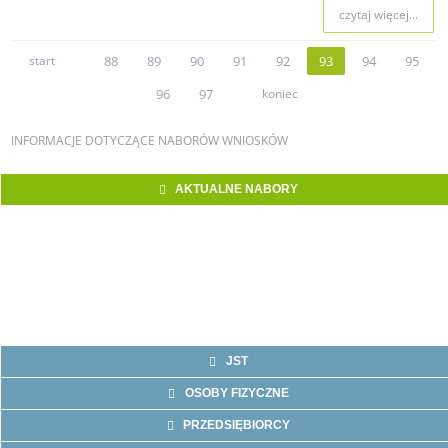
czytaj więcej...
start
88
89
90
91
92
93
94
95
96
97
koniec
INFORMACJE
DOTYCZĄCE NABORÓW WNIOSKÓW
AKTUALNE NABORY
JST
OSOBY FIZYCZNE
PRZEDSIĘBIORCY