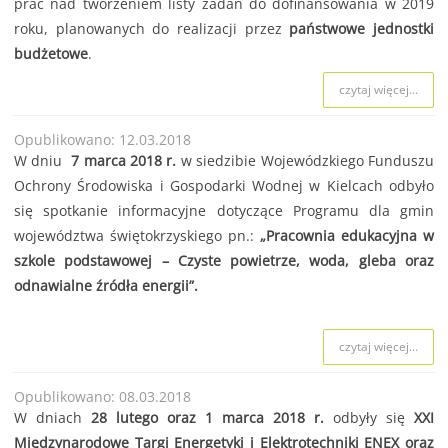
prac nad tworzeniem listy zadań do dofinansowania w 2019
roku, planowanych do realizacji przez
państwowe jednostki
budżetowe
.
czytaj więcej...
Opublikowano: 12.03.2018
W dniu
7 marca 2018 r.
w siedzibie Wojewódzkiego Funduszu
Ochrony Środowiska i Gospodarki Wodnej w Kielcach odbyło
się spotkanie informacyjne dotyczące Programu dla gmin
województwa świętokrzyskiego pn.:
„Pracownia edukacyjna w
szkole podstawowej – Czyste powietrze, woda, gleba oraz
odnawialne źródła energii”.
czytaj więcej...
Opublikowano: 08.03.2018
W dniach
28 lutego oraz 1 marca 2018 r.
odbyły się
XXI
Międzynarodowe Targi Energetyki i Elektrotechniki ENEX oraz