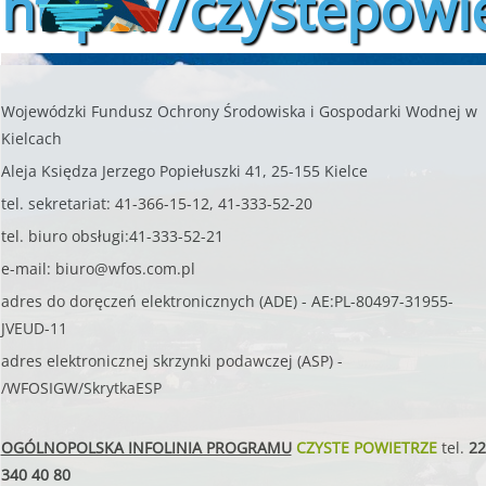
https://czystepowie
Wojewódzki Fundusz Ochrony Środowiska i Gospodarki Wodnej w
Kielcach
Aleja Księdza Jerzego Popiełuszki 41, 25-155 Kielce
tel. sekretariat: 41-366-15-12, 41-333-52-20
tel. biuro obsługi:41-333-52-21
e-mail:
biuro@wfos.com.pl
adres do doręczeń elektronicznych (ADE) - AE:PL-80497-31955-
JVEUD-11
adres elektronicznej skrzynki podawczej (ASP) -
/WFOSIGW/SkrytkaESP
OGÓLNOPOLSKA INFOLINIA PROGRAMU
CZYSTE POWIETRZE
tel.
22
340 40 80