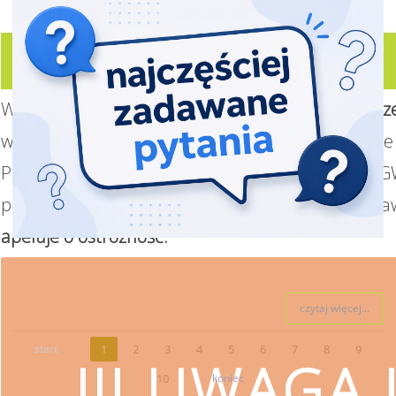
W związku z realizacją Programu
„Czyste Powietrz
wsparcie w uzyskaniu dofinansowania i wykonanie 
Ponieważ proces pozyskiwania środków z WFOŚiGW
pełnomocnictwa z podpisem beneficjenta oraz za
apeluje o ostrożność.
czytaj więcej...
start
1
2
3
4
5
6
7
8
9
!!! UWAGA !
10
koniec