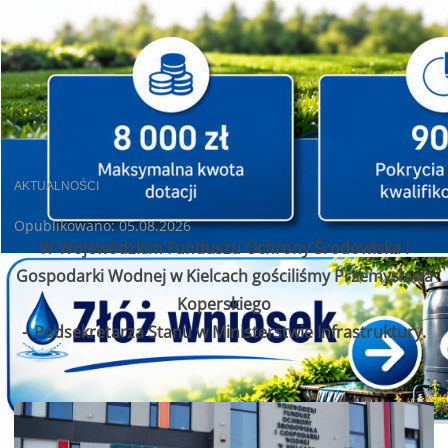
AKTUALNOŚCI
Opublikowano: 05.08.2026
W Wojewódzkim Funduszu Ochrony Środowiska i
Gospodarki Wodnej w Kielcach gościliśmy Przemysława
Koperskiego
– Podsekretarza Stanu w Ministerstwie Infrastruktury.