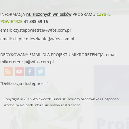
INFORMACJA
nt. złożonych wniosków
PROGRAMU
CZYSTE
POWIETRZE
41 333 59 16
W WOJEWÓDZTWIE ŚWIĘTO
email:
czystepowietrze@wfos.com.pl
email:
cieple.mieszkanie@wfos.com.pl
WSPIERAMY OCHR
DEDYKOWANY EMAIL DLA PROJEKTU MIKRORETENCJA: email:
mikroretencja@wfos.com.pl
"Deklaracja dostępności"
Copyright © 2016 Wojewódzki Fundusz Ochrony Środowiska i Gospodarki
Wodnej w Kielcach. Wszelkie prawa zastrzeżone.