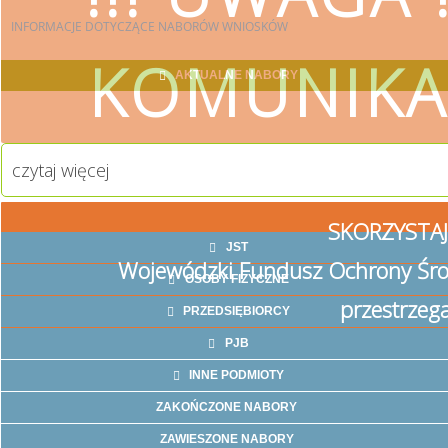
INFORMACJE
DOTYCZĄCE NABORÓW WNIOSKÓW
KOMUNIKA
AKTUALNE NABORY
czytaj więcej
SKORZYSTAJ
JST
Wojewódzki Fundusz Ochrony Śro
OSOBY FIZYCZNE
przestrzeg
PRZEDSIĘBIORCY
PJB
INNE PODMIOTY
ZAKOŃCZONE NABORY
ZAWIESZONE NABORY