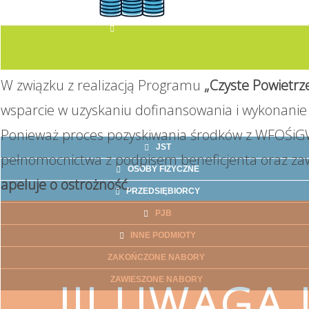
AKTUALNE NABORY
W związku z realizacją Programu
„Czyste Powietrz
wsparcie w uzyskaniu dofinansowania i wykonanie 
Ponieważ proces pozyskiwania środków z WFOŚiGW
JST
pełnomocnictwa z podpisem beneficjenta oraz za
OSOBY FIZYCZNE
apeluje o ostrożność.
PRZEDSIĘBIORCY
PJB
INNE PODMIOTY
ZAKOŃCZONE NABORY
!!! UWAGA !
ZAWIESZONE NABORY