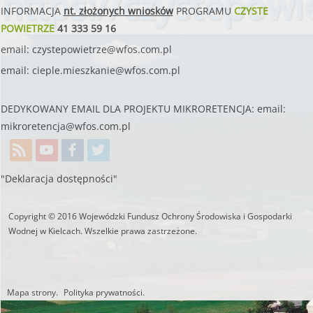
https://czystepowie
INFORMACJA
nt. złożonych wniosków
PROGRAMU
CZYSTE
POWIETRZE
41 333 59 16
email:
czystepowietrze@wfos.com.pl
email:
cieple.mieszkanie@wfos.com.pl
DEDYKOWANY EMAIL DLA PROJEKTU MIKRORETENCJA: email:
mikroretencja@wfos.com.pl
"Deklaracja dostępności"
Copyright © 2016 Wojewódzki Fundusz Ochrony Środowiska i Gospodarki
Wodnej w Kielcach. Wszelkie prawa zastrzeżone.
Mapa strony.
Polityka prywatności.
Utworzono przez W.S.ds.IT
M & P