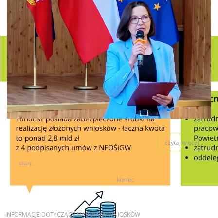
czytaj więcej...
start
1
2
3
4
5
6
7
8
9
10
koniec
INFORMACJE
DOTYCZĄCE NABORÓW WNIOSKÓW