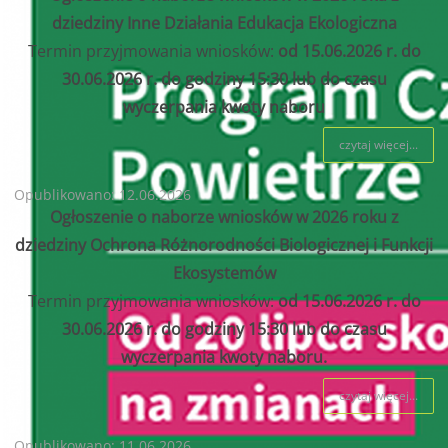
dziedziny Inne Działania Edukacja Ekologiczna
Termin przyjmowania wniosków:
od 15.06.2026 r. do
30.06.2026 r. do godziny 15:30 lub do czasu
wyczerpania kwoty naboru
czytaj więcej...
Opublikowano: 12.06.2026
Ogłoszenie o naborze wniosków w 2026 roku z
dziedziny Ochrona Różnorodności Biologicznej i Funkcji
Ekosystemów
Termin przyjmowania wniosków:
od 15.06.2026 r. do
30.06.2026 r. do godziny 15:30 lub do czasu
wyczerpania kwoty naboru.
czytaj więcej...
Opublikowano: 11.06.2026