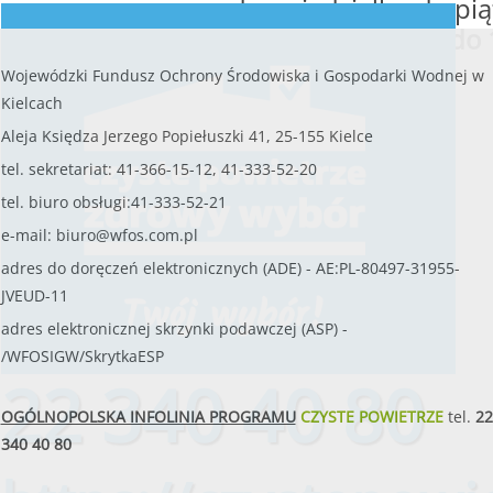
od poniedziałku do pią
w godzinach
od 8:00 do 
Wojewódzki Fundusz Ochrony Środowiska i Gospodarki Wodnej w
Kielcach
Aleja Księdza Jerzego Popiełuszki 41, 25-155 Kielce
tel. sekretariat: 41-366-15-12, 41-333-52-20
tel. biuro obsługi:41-333-52-21
e-mail:
biuro@wfos.com.pl
adres do doręczeń elektronicznych (ADE) - AE:PL-80497-31955-
JVEUD-11
adres elektronicznej skrzynki podawczej (ASP) -
/WFOSIGW/SkrytkaESP
22 340 40 80
OGÓLNOPOLSKA INFOLINIA PROGRAMU
CZYSTE POWIETRZE
tel.
22
340 40 80