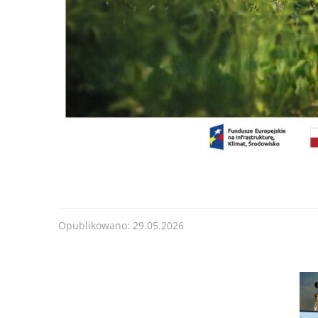
od 30.06.2025 r
Forma dofinansowania:
DOTACJA
Termin przyjmowania wniosków:
od 30.06.2025 
200
lub do czasu wyczerpania kwoty naboru.
........
Kwota naboru na 2025r. na zadania bieżące:
11
Maksymalna kwota dofinansowania na jedno prz
......
Opublikowano: 29.05.2026