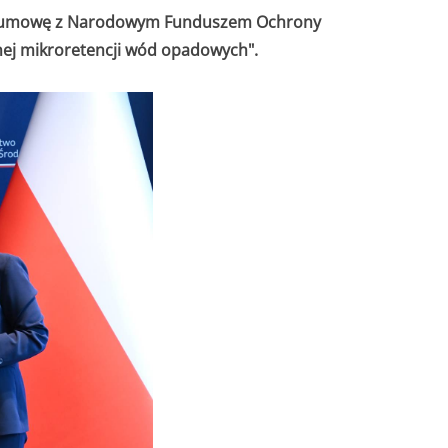
sał umowę z Narodowym Funduszem Ochrony
nej mikroretencji wód opadowych".