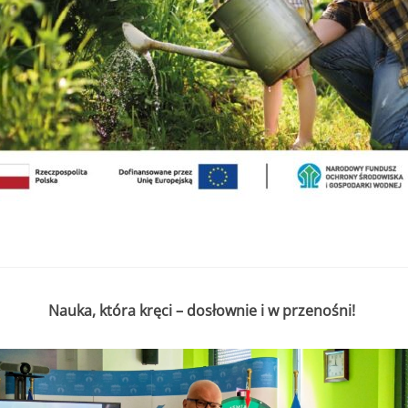
. do 11.07.2025r. do godziny 15:30 lub do czasu wyczerpania kwoty
r. do 11.07.2025r. do godziny 15:30
 000,00 zł
2 000,00 zł
edsięwzięcie objęte wnioskiem nie może przekroczyć
8 000,00 zł.
Nauka, która kręci – dosłownie i w przenośni!