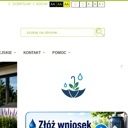
DOMYŚLNY
NOCNY
AA
AA
AA
A -
A
A +
EJSKIE
KONTAKT
POMOC