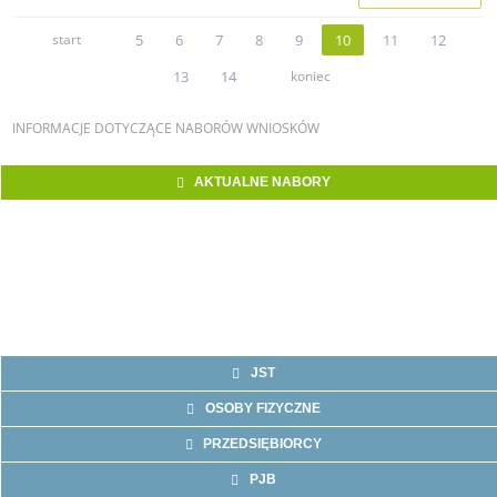
start
5
6
7
8
9
10
11
12
13
14
koniec
INFORMACJE
DOTYCZĄCE NABORÓW WNIOSKÓW
AKTUALNE NABORY
JST
OSOBY FIZYCZNE
PRZEDSIĘBIORCY
PJB