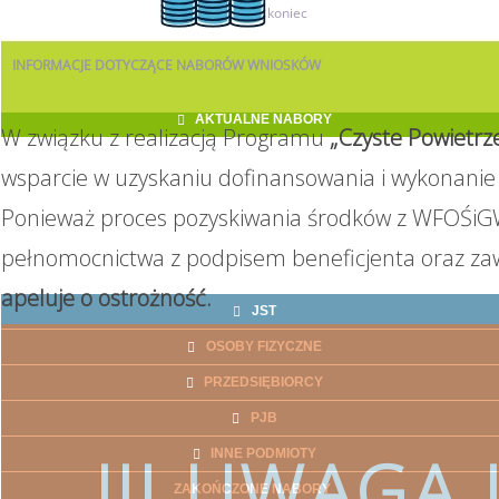
11
koniec
INFORMACJE
DOTYCZĄCE NABORÓW WNIOSKÓW
AKTUALNE NABORY
W związku z realizacją Programu
„Czyste Powietrz
wsparcie w uzyskaniu dofinansowania i wykonanie 
Ponieważ proces pozyskiwania środków z WFOŚiGW
pełnomocnictwa z podpisem beneficjenta oraz za
apeluje o ostrożność.
JST
OSOBY FIZYCZNE
PRZEDSIĘBIORCY
PJB
!!! UWAGA !
INNE PODMIOTY
ZAKOŃCZONE NABORY