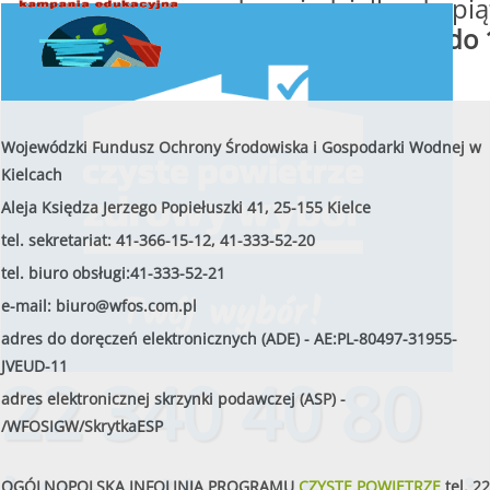
od poniedziałku do pią
w godzinach
od 8:00 do 
Wojewódzki Fundusz Ochrony Środowiska i Gospodarki Wodnej w
Kielcach
Aleja Księdza Jerzego Popiełuszki 41, 25-155 Kielce
tel. sekretariat: 41-366-15-12, 41-333-52-20
tel. biuro obsługi:41-333-52-21
e-mail:
biuro@wfos.com.pl
adres do doręczeń elektronicznych (ADE) - AE:PL-80497-31955-
JVEUD-11
22 340 40 80
adres elektronicznej skrzynki podawczej (ASP) -
/WFOSIGW/SkrytkaESP
OGÓLNOPOLSKA INFOLINIA PROGRAMU
CZYSTE POWIETRZE
tel.
22