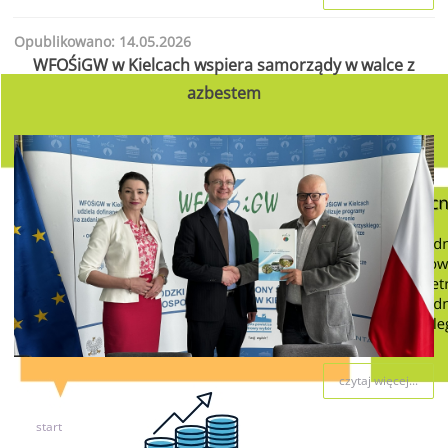
Opublikowano: 14.05.2026
WFOŚiGW w Kielcach wspiera samorządy w walce z
azbestem
czytaj więcej...
start
2
3
4
5
6
7
8
9
10