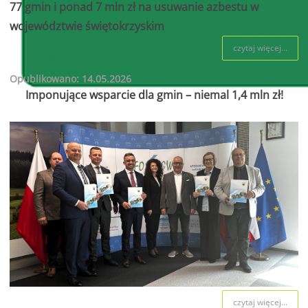
77 gmin i ponad 7 mln zł na usuwanie azbestu w
województwie świętokrzyskim
czytaj więcej...
Opublikowano: 14.05.2026
Imponujące wsparcie dla gmin – niemal 1,4 mln zł!
czytaj więcej...