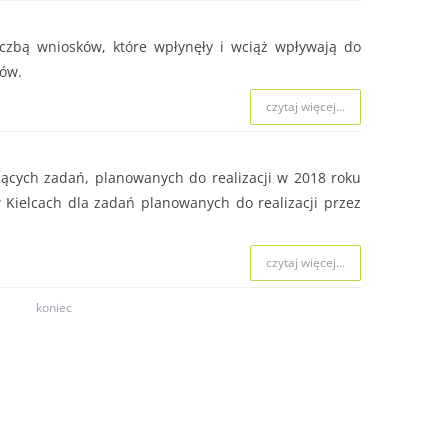
iczbą wniosków, które wpłynęły i wciąż wpływają do
mów.
czytaj więcej...
cych zadań, planowanych do realizacji w 2018 roku
ielcach dla zadań planowanych do realizacji przez
czytaj więcej...
koniec