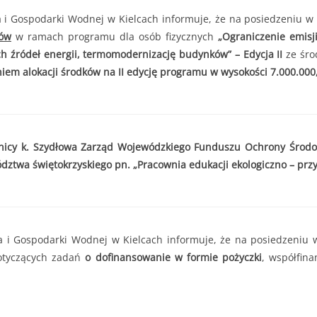
. do 11.07.2025r. do godziny 15:30 lub do czasu wyczerpania kwoty
 Gospodarki Wodnej w Kielcach informuje, że na posiedzeniu w 
r. do 11.07.2025r. do godziny 15:30
 000,00 zł
ków
w ramach programu dla osób fizycznych
„Ograniczenie emisj
h źródeł energii, termomodernizację budynków” – Edycja II
ze śro
2 000,00 zł
iem alokacji środków na II edycję programu w wysokości 7.000.000,
edsięwzięcie objęte wnioskiem nie może przekroczyć
8 000,00 zł.
tnicy k. Szydłowa Zarząd Wojewódzkiego Funduszu Ochrony Środo
wa świętokrzyskiego pn. „Pracownia edukacji ekologiczno – przy
i Gospodarki Wodnej w Kielcach informuje, że na posiedzeniu w
otyczących zadań
o dofinansowanie w formie pożyczki
, współfin