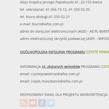
Aleja Księdza Jerzego Popiełuszki 41, 25-155 Kielce
tel. sekretariat: 41-366-15-12, 41-333-52-20
tel. biuro obsługi:41-333-52-21
e-mail:
biuro@wfos.com.pl
adres do doręczeń elektronicznych (ADE) - AE:PL-8049
adres elektronicznej skrzynki podawczej (ASP) - /WFO
OGÓLNOPOLSKA INFOLINIA PROGRAMU
CZYSTE POWI
INFORMACJA
nt. złożonych wniosków
PROGRAMU
CZY
email:
czystepowietrze@wfos.com.pl
email:
cieple.mieszkanie@wfos.com.pl
DEDYKOWANY EMAIL DLA PROJEKTU MIKRORETENCJA: 