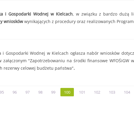
a i Gospodarki Wodnej w Kielcach
, w związku z bardzo dużą l
ny wniosków
wynikających z procedury oraz realizowanych Progra
i Gospodarki Wodnej w Kielcach ogłasza nabór wniosków dotyczą
w załączonym "Zapotrzebowaniu na środki finansowe WFOŚiGW w K
h rezerwy celowej budżetu państwa"
.
95
96
97
98
99
100
101
102
103
104