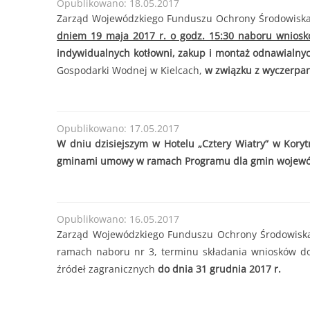
Opublikowano: 18.05.2017
od 30.06.2025 r
Forma dofinansowania:
DOTACJA
Zarząd Wojewódzkiego Funduszu Ochrony Środowiska i
Termin przyjmowania wniosków:
od 30.06.2025 
200
dniem 19 maja 2017 r. o godz. 15:30 naboru wnios
lub do czasu wyczerpania kwoty naboru.
........
indywidualnych kotłowni, zakup i montaż odnawialnyc
Kwota naboru na 2025r. na zadania bieżące:
11
Gospodarki Wodnej w Kielcach,
w związku z wyczerpan
Maksymalna kwota dofinansowania na jedno prz
......
Opublikowano: 17.05.2017
W dniu dzisiejszym w Hotelu „Cztery Wiatry” w Kory
gminami umowy w ramach Programu dla gmin województ
Opublikowano: 16.05.2017
Zarząd Wojewódzkiego Funduszu Ochrony Środowiska 
ramach naboru nr 3, terminu składania wniosków d
źródeł zagranicznych
do dnia 31 grudnia 2017 r.