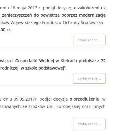
 naboru.
dniu 18 maja 2017 r. podjął decyzję
o zakończeniu z
i zanieczyszczeń do powietrza poprzez modernizację
dków Wojewódzkiego Funduszu Ochrony Środowiska i
czytaj więcej...
00 zł.
czytaj więcej...
czytaj więcej...
wiska i Gospodarki Wodnej w Kielcach podpisał z 72
rodniczej w szkole podstawowej”.
czytaj więcej...
 dniu 09.05.2017r. podjął decyzję
o przedłużeniu
, w
ansowanych ze środków Unii Europejskiej oraz innych
czytaj więcej...