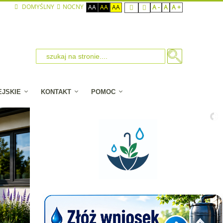
DOMYŚLNY
NOCNY
AA
AA
AA
A -
A
A +
EJSKIE
KONTAKT
POMOC