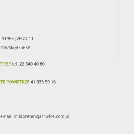
7-31955-JVEUD-11
SIGW/SkrytkaESP
ETRZE
tel.
22 340 40 80
STE POWIETRZE
41 333 59 16
email:
mikroretencja@wfos.com.pl