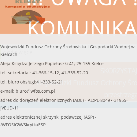
KOMUNIKA
Wojewódzki Fundusz Ochrony Środowiska i Gospodarki Wodnej w
czytaj więcej
Kielcach
Aleja Księdza Jerzego Popiełuszki 41, 25-155 Kielce
SKORZYSTAJ
tel. sekretariat: 41-366-15-12, 41-333-52-20
Wojewódzki Fundusz Ochrony Śro
tel. biuro obsługi:41-333-52-21
e-mail:
biuro@wfos.com.pl
przestrzeg
adres do doręczeń elektronicznych (ADE) - AE:PL-80497-31955-
JVEUD-11
adres elektronicznej skrzynki podawczej (ASP) -
/WFOSIGW/SkrytkaESP