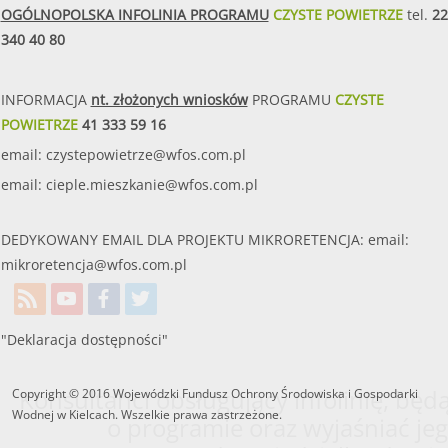
OGÓLNOPOLSKA INFOLINIA PROGRAMU
CZYSTE POWIETRZE
tel.
22
340 40 80
INFORMACJA
nt. złożonych wniosków
PROGRAMU
CZYSTE
POWIETRZE
41 333 59 16
email:
czystepowietrze@wfos.com.pl
email:
cieple.mieszkanie@wfos.com.pl
DEDYKOWANY EMAIL DLA PROJEKTU MIKRORETENCJA: email:
mikroretencja@wfos.com.pl
"Deklaracja dostępności"
Konsultanci obsługujący infolinię, będą
Copyright © 2016 Wojewódzki Fundusz Ochrony Środowiska i Gospodarki
Wodnej w Kielcach. Wszelkie prawa zastrzeżone.
o programie oraz wyjaśniać jeg