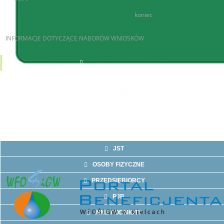
100
101
koniec
INFORMACJE
DOTYCZĄCE NABORÓW WNIOSKÓW
AKTUALNE NABORY
JST
OSOBY FIZYCZNE
PRZEDSIĘBIORCY
PJB
INNE PODMIOTY