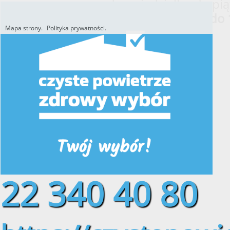
od poniedziałku do pią
w godzinach
od 8:00 do 
Mapa strony.
Polityka prywatności.
Utworzono przez W.S.ds.IT
M & P
22 340 40 80