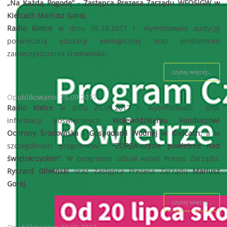
„Na Każdą Pogodę” - Zastępca Prezesa Zarządu WFOŚiGW w
Kielcach Mariusz Goraj.
Radio Kielce
w dniu 05.10.2017 r. wyemitowało audycję
poświęconą edukacji ekologicznej oraz problemom
zanieczyszczenia środowiska.
czytaj więcej...
Opublikowano: 25.09.2017
Radio Kielce
w dniu 25.09.2017 r. wyemitowało blok
informacji poświęconych
Wojewódzkiemu Funduszowi
Ochrony Środowiska i Gospodarki Wodnej w Kielcach,
a w
szczególności programowi
”ZORZA-czyste powietrze nad
świętokrzyskim”.
W programie udział wzięli Prezes Zarządu
Ryszard Gliwiński
oraz Zastępca Prezesa Zarządu
Mariusz
Goraj.
czytaj więcej...