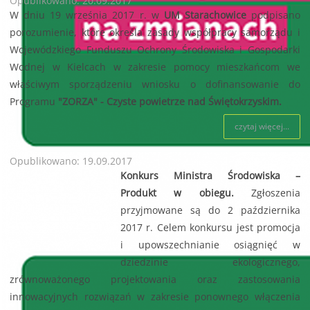
Opublikowano: 20.09.2017
W dniu 19 września 2017 r. w
UM Starachowice
podpisano
porozumienie, które określa zasady współpracy samorządu i
Wojewódzkiego Funduszu Ochrony Środowiska i Gospodarki
Wodnej w Kielcach w zakresie pomocy mieszkańcom we
właściwym sporządzeniu wniosku o dofinansowanie do
Programu
"ZORZA" - Czyste powietrze nad Świętokrzyskim.
czytaj więcej...
Opublikowano: 19.09.2017
Konkurs Ministra Środowiska –
Produkt w obiegu.
Zgłoszenia
przyjmowane są do 2 października
2017 r. Celem konkursu jest promocja
i upowszechnianie osiągnięć w
dziedzinie ekologicznego,
zrównoważonego projektowania oraz zastosowania
innowacyjnych rozwiązań w zakresie ponownego włączenia