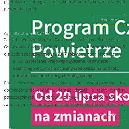
produktu do obiegu - po zakończeniu użytkowania w jego
pierwotnej formie.
czytaj więcej...
Opublikowano: 18.09.2017
Zarząd Wojewódzkiego Funduszu Ochrony Środowiska i
Gospodarki Wodnej w Kielcach ogłasza
nabór wniosków nr 5
dla zadań realizowanych w 2017 roku
w ramach priorytetu:
B.II.3. Wspieranie Krajowego Systemu Ratowniczo -
Gaśniczego w zakresie ochrony środowiska na potrzeby
ratownictwa chemicznego i ekologicznego.
Pula środków przeznaczonych do wydatkowania na
dofinansowanie zadań w formie
dotacji
, a także
terminy
poszczególnych naborów
zostały wyszczególnione w
załączonym "Harmonogramie naborów wniosków w 2017 roku"
czytaj więcej...
start
92
93
94
95
96
97
98
99