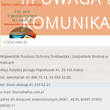
czytaj więcej...
KOMUNIKA
czytaj więcej
SKORZYSTAJ
Wojewódzki Fundusz Ochrony Środowiska i Gospodarki Wodnej w
Kielcach
Wojewódzki Fundusz Ochrony Śro
Aleja Księdza Jerzego Popiełuszki 41, 25-155 Kielce
przestrzeg
tel. sekretariat: 41-366-15-12, 41-333-52-20
tel. biuro obsługi:41-333-52-21
e-mail:
biuro@wfos.com.pl
adres do doręczeń elektronicznych (ADE) - AE:PL-80497-31955-
JVEUD-11