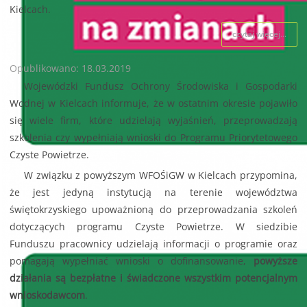
Kielcach.
czytaj więcej...
Opublikowano: 18.03.2019
Wojewódzki Fundusz Ochrony Środowiska i Gospodarki
Wodnej w Kielcach informuje, że w ostatnim okresie pojawiło
się wiele firm, które udzielają wyjaśnień, przeprowadzają
szkolenia czy wypełniają wnioski do Programu Priorytetowego
Czyste Powietrze.
W związku z powyższym WFOŚiGW w Kielcach przypomina,
że jest jedyną instytucją na terenie województwa
świętokrzyskiego upoważnioną do przeprowadzania szkoleń
dotyczących programu Czyste Powietrze. W siedzibie
Funduszu pracownicy udzielają informacji o programie oraz
pomagają wypełniać wnioski o dofinansowanie,
powyższe
działania są bezpłatne i świadczone wszystkim potencjalnym
wnioskodawcom
.