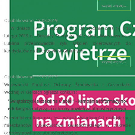
czytaj więcej...
Opublikowano: 18.03.2019
W dniach 17 i 18 stycznia, 30 i 31 stycznia oraz 14 i 15
lutego 2019 r. Doradcy Energetyczni z Kielc, Warszawy oraz
Lublina przeprowadzili cykl szkoleń skierowanych do
kandydatów na Energetyków Gminnych.
czytaj więcej...
Opublikowano: 13.03.2019
Wojewódzki Fundusz Ochrony Środowiska i Gospodarki
Wodnej w Kielcach ogłasza konkurs:
"Świętokrzyskie czeka na Ciebie!” - kampania informacyjno-
edukacyjna dotycząca ochrony powietrza atmosferycznego.
Przedmiotem konkursu jest wzrost świadomości ekologicznej
mieszkańców województwa świętokrzyskiego w zakresie
ochrony powietrza atmosferycznego.