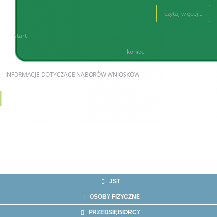
czytaj więcej...
start
80
81
82
83
84
85
86
87
88
89
koniec
INFORMACJE
DOTYCZĄCE NABORÓW WNIOSKÓW
AKTUALNE NABORY
JST
OSOBY FIZYCZNE
PRZEDSIĘBIORCY