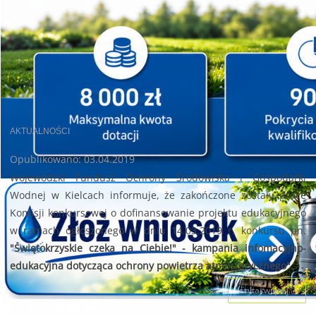
AKTUALNOŚCI
Opublikowano: 03.04.2019
Wojewódzki Fundusz Ochrony Środowiska i Gospodarki
Wodnej w Kielcach informuje, że zakończone zostały prace
Komisji konkursowej o dofinansowanie projektu edukacyjnego
w ramach ogłoszonego w dniu 14.03.2019 r. konkursu pn.
"Świętokrzyskie czeka na Ciebie!" - kampania infomacyjno-
edukacyjna dotycząca ochrony powietrza atmosferycznego".
czytaj więcej...