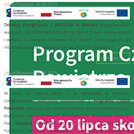
Opublikowano: 26.03.2019
Doradcy Energetyczni z WFOŚiGW w Kielcach
przeprowadzili
warsztaty EKOODPOWIEDZIALNI na temat źródeł niskiej emisji
i wpływu na zdrowie człowieka oraz działań zmierzających do
minimalizowania i likwidacji zanieczyszczeń powietrza.
czytaj więcej...
Opublikowano: 22.03.2019
W dniu 22 marca 2019 r. w WFOŚiGW w Kielcach
zorganizowano warsztaty szkoleniowe z
Programu Czyste
Powietrze
, dotyczącego dofinansowania do termomodernizacji
budynków jednorodzinnych mieszkalnych. Warsztaty otworzył
Pan
Ryszard Gliwiński
- Prezes Zarządu Wojewódzkiego
Funduszu Ochrony Środowiska i Gospodarki Wodnej w