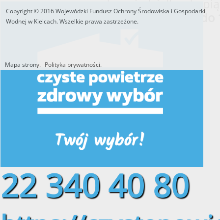
od poniedziałku do pią
Copyright © 2016 Wojewódzki Fundusz Ochrony Środowiska i Gospodarki
w godzinach
od 8:00 do 
Wodnej w Kielcach. Wszelkie prawa zastrzeżone.
Mapa strony.
Polityka prywatności.
Utworzono przez W.S.ds.IT
M & P
22 340 40 80