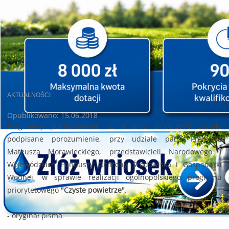
AKTUALNOŚCI
Opublikowano: 15.06.2018
Pragniemy poinformować, iż w dniu 07.06.2018 zostało
podpisane porozumienie, przy udziale pana Premiera
Mateusza Morawieckiego, przedstawicieli Narodowego i
Wojewódzkich Funduszy Ochrony Środowiska i Gospodarki
Wodnej, w sprawie realizacji ogólnopolskiego programu
priorytetowego
"Czyste powietrze"
.
-
oryginał pisma