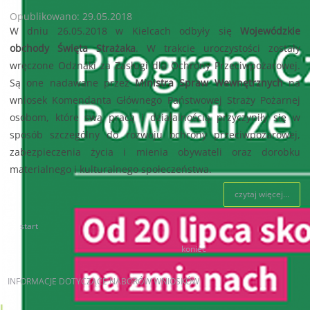
Opublikowano: 29.05.2018
W dniu 26.05.2018 w Kielcach odbyły się
Wojewódzkie
obchody Święta Strażaka
. W trakcie uroczystości zostały
wręczone Odznaki za Zasługi dla Ochrony Przeciwpożarowej.
Są one nadawane przez
Ministra Spraw Wewnętrznych
na
wniosek Komendanta Głównego Państwowej Straży Pożarnej
osobom, które swą pracą i działalnością przyczyniły się w
sposób szczególny do rozwoju ochrony przeciwpożarowej,
zabezpieczenia życia i mienia obywateli oraz dorobku
materialnego i kulturalnego społeczeństwa.
czytaj więcej...
start
86
87
88
89
90
91
92
93
94
95
koniec
INFORMACJE
DOTYCZĄCE NABORÓW WNIOSKÓW