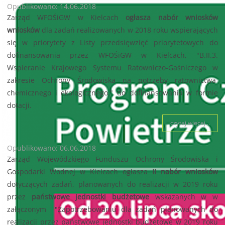
Opublikowano: 14.06.2018
Zarząd WFOŚiGW w Kielcach
ogłasza nabór wniosków
wniosków
dla zadań realizowanych w 2018 roku wspierających
się w priorytety z Listy przedsięwzięć priorytetowych do
dofinansowania przez WFOŚiGW w Kielcach, "B.II.3.
Wspieranie Krajowego Systemu Ratowniczo-Gaśniczego w
zakresie Ochrony Środowiska na potrzeby ratownictwa
chemicznego i ekologicznego." do dofinansowania w formie
dotacji.
czytaj więcej...
Opublikowano: 06.06.2018
Zarząd Wojewódzkiego Funduszu Ochrony Środowiska i
Gospodarki Wodnej w Kielcach ogłasza
II nabór wniosków
dotyczących zadań, planowanych do realizacji w 2019 roku
przez
państwowe jednostki budżetowe
wskazanych w w
załączonym "Zapotrzebowaniu dla zadań planowanych do
realizacji przez państwowe jednostki budżetowe w 2019 roku