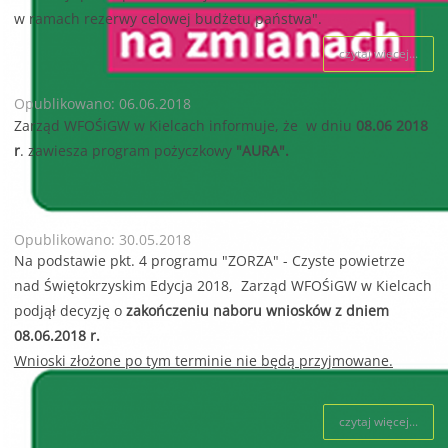
w ramach rezerwy celowej budżetu państwa".
czytaj więcej...
Opublikowano: 06.06.2018
Zarząd WFOŚiGW w Kielcach informuje, że w dniu
08.06 2018
r
. zawiesza program pożyczkowy
"AURA".
Opublikowano: 30.05.2018
Na podstawie pkt. 4 programu "ZORZA" - Czyste powietrze
nad Świętokrzyskim Edycja 2018, Zarząd WFOŚiGW w Kielcach
podjął decyzję o
zakończeniu naboru wniosków z dniem
08.06.2018 r.
Wnioski złożone po tym terminie nie będą przyjmowane.
czytaj więcej...