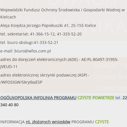
Wojewódzki Fundusz Ochrony Środowiska i Gospodarki Wodnej w
KOMUNIKA
Kielcach
Aleja Księdza Jerzego Popiełuszki 41, 25-155 Kielce
tel. sekretariat: 41-366-15-12, 41-333-52-20
tel. biuro obsługi:41-333-52-21
czytaj więcej
e-mail:
biuro@wfos.com.pl
adres do doręczeń elektronicznych (ADE) - AE:PL-80497-31955-
SKORZYSTAJ
JVEUD-11
Wojewódzki Fundusz Ochrony Śro
adres elektronicznej skrzynki podawczej (ASP) -
/WFOSIGW/SkrytkaESP
przestrzeg
OGÓLNOPOLSKA INFOLINIA PROGRAMU
CZYSTE POWIETRZE
tel.
22
340 40 80
INFORMACJA
nt. złożonych wniosków
PROGRAMU
CZYSTE