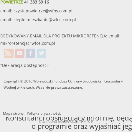
POWIETRZE
41 333 59 16
email:
czystepowietrze@wfos.com.pl
email:
cieple.mieszkanie@wfos.com.pl
DEDYKOWANY EMAIL DLA PROJEKTU MIKRORETENCJA: email:
mikroretencja@wfos.com.pl
"Deklaracja dostępności"
Copyright © 2016 Wojewódzki Fundusz Ochrony Środowiska i Gospodarki
Wodnej w Kielcach. Wszelkie prawa zastrzeżone.
Mapa strony.
Polityka prywatności.
Konsultanci obsługujący infolinię, będą
Utworzono przez W.S.ds.IT
M & P
o programie oraz wyjaśniać jeg