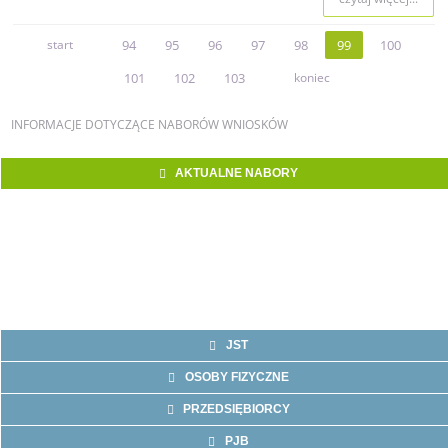
start
94
95
96
97
98
99
100
101
102
103
koniec
INFORMACJE
DOTYCZĄCE NABORÓW WNIOSKÓW
AKTUALNE NABORY
JST
OSOBY FIZYCZNE
PRZEDSIĘBIORCY
PJB