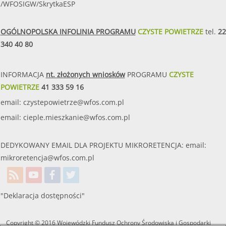
/WFOSIGW/SkrytkaESP
OGÓLNOPOLSKA INFOLINIA PROGRAMU
CZYSTE POWIETRZE
tel.
22
340 40 80
INFORMACJA
nt. złożonych wniosków
PROGRAMU
CZYSTE
POWIETRZE
41 333 59 16
email:
czystepowietrze@wfos.com.pl
email:
cieple.mieszkanie@wfos.com.pl
DEDYKOWANY EMAIL DLA PROJEKTU MIKRORETENCJA: email:
mikroretencja@wfos.com.pl
"Deklaracja dostępności"
Copyright © 2016 Wojewódzki Fundusz Ochrony Środowiska i Gospodarki