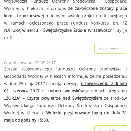
Wojewódzki Fundusz Ochrony Środowiska i Gospodarki
Wodnej w Kielcach informuje,
że zakończone zostały prace
komisji konkursowej
o dofinansowanie projektu edukacyjnego
w ramach ogłoszonego przez Fundusz konkursu pn.
"Z
NATURĄ w sercu - Świętokrzyskie Źródła Wrażliwości"
Edycja
nr 2.
czytaj więcej...
Opublikowano: 25.05.2017
Zarząd Wojewódzkiego Funduszu Ochrony Środowiska i
Gospodarki Wodnej w Kielcach informuje, że na posiedzeniu
w dniu 25 maja 2017 r. podjął decyzję
o zawieszeniu z dniem
01 czerwca 2017 r. naboru wniosków
w ramach programu
„ZORZA” – Czyste powietrze nad Świętokrzyskim
ze środków
Wojewódzkiego Funduszu Ochrony Środowiska i Gospodarki
Wodnej w Kielcach.
Wnioski przyjmowane będą do dnia 31
maja do godziny 15:30.
czytaj więcej...