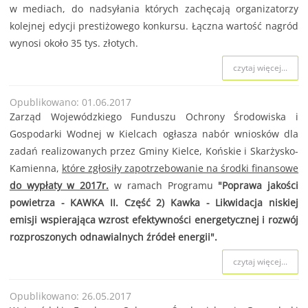
w mediach, do nadsyłania których zachęcają organizatorzy
kolejnej edycji prestiżowego konkursu. Łączna wartość nagród
wynosi około 35 tys. złotych.
czytaj więcej...
Opublikowano: 01.06.2017
Zarząd Wojewódzkiego Funduszu Ochrony Środowiska i
Gospodarki Wodnej w Kielcach ogłasza nabór wniosków dla
zadań realizowanych przez Gminy Kielce, Końskie i Skarżysko-
Kamienna,
które zgłosiły zapotrzebowanie na środki finansowe
do wypłaty w 2017r.
w ramach Programu
"Poprawa jakości
powietrza - KAWKA II. Część 2) Kawka - Likwidacja niskiej
emisji wspierająca wzrost efektywności energetycznej i rozwój
rozproszonych odnawialnych źródeł energii".
czytaj więcej...
Opublikowano: 26.05.2017