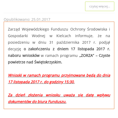
czytaj więcej...
Opublikowano: 25.01.2017
Zarząd Wojewódzkiego Funduszu Ochrony Środowiska i
Gospodarki Wodnej w Kielcach informuje, że na
posiedzeniu w dniu 31 października 2017 r. podjął
decyzję
o zakończeniu z dniem 17 listopada 2017 r.
naboru wniosków
w ramach programu
„ZORZA” – Czyste
powietrze nad Świętokrzyskim.
Wnioski w ramach programu przyjmowane będą do dnia
17 listopada 2017 r. do godziny 15:30.
Za dzień złożenia wniosku uważa się datę wpływu
dokumentów do biura Funduszu.