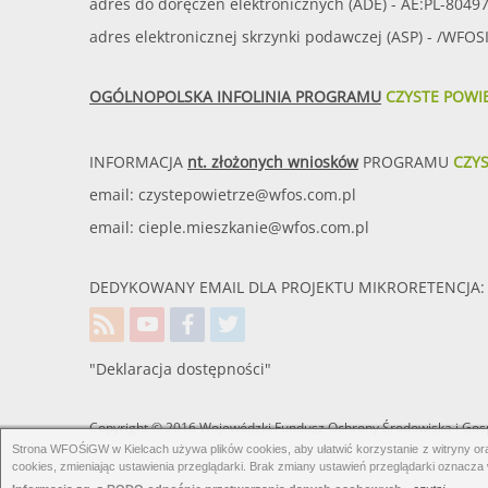
adres do doręczeń elektronicznych (ADE) - AE:PL-8049
adres elektronicznej skrzynki podawczej (ASP) - /WFO
OGÓLNOPOLSKA INFOLINIA PROGRAMU
CZYSTE POWI
INFORMACJA
nt. złożonych wniosków
PROGRAMU
CZY
email:
czystepowietrze@wfos.com.pl
email:
cieple.mieszkanie@wfos.com.pl
DEDYKOWANY EMAIL DLA PROJEKTU MIKRORETENCJA: 
"Deklaracja dostępności"
Copyright © 2016 Wojewódzki Fundusz Ochrony Środowiska i Gosp
Strona WFOŚiGW w Kielcach używa plików cookies, aby ułatwić korzystanie z witryny oraz
cookies, zmieniając ustawienia przeglądarki. Brak zmiany ustawień przeglądarki oznacza