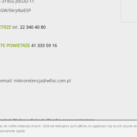
7-31955-JVEUD-11
SIGW/SkrytkaESP
ETRZE
tel.
22 340 40 80
STE POWIETRZE
41 333 59 16
email:
mikroretencja@wfos.com.pl
odarki Wodnej w Kielcach. Wszelkie prawa zastrzeżone.
 do celów statystycznych. Jeśli nie blokujesz tych plików, to zgadzasz się na ich użycie o
 wyrażenie zgody.