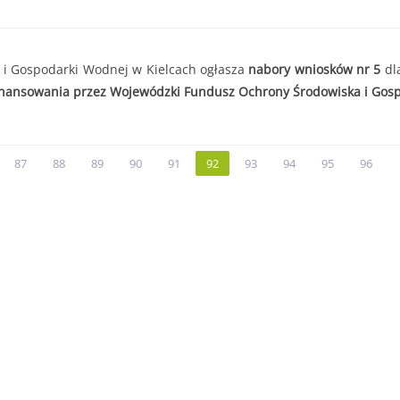
i Gospodarki Wodnej w Kielcach ogłasza
nabory wniosków nr 5
dl
nansowania przez Wojewódzki Fundusz Ochrony Środowiska i Gosp
87
88
89
90
91
92
93
94
95
96