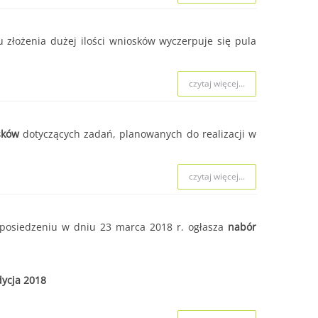
 naboru.
złożenia dużej ilości wniosków wyczerpuje się pula
czytaj więcej...
czytaj więcej...
czytaj więcej...
sków
dotyczących zadań, planowanych do realizacji w
czytaj więcej...
posiedzeniu w dniu 23 marca 2018 r. ogłasza
nabór
ycja 2018