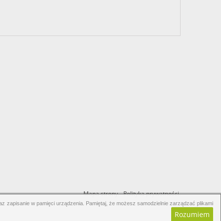
Mapa strony.
Polityka prywatności.
raz zapisanie w pamięci urządzenia. Pamiętaj, że możesz samodzielnie zarządzać plikami
Rozumiem