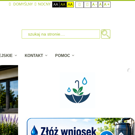
DOMYŚLNY
NOCNY
AA
AA
AA
A -
A
A +
EJSKIE
KONTAKT
POMOC