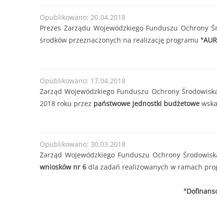
od 30.06.2025 r
Forma dofinansowania:
DOTACJA
Termin przyjmowania wniosków:
od 30.06.2025 
Opublikowano: 20.04.2018
200
Prezes Zarządu Wojewódzkiego Funduszu Ochrony Środ
lub do czasu wyczerpania kwoty naboru.
........
środków przeznaczonych na realizację programu
"AUR
Kwota naboru na 2025r. na zadania bieżące:
11
Maksymalna kwota dofinansowania na jedno prz
......
Opublikowano: 17.04.2018
Zarząd Wojewódzkiego Funduszu Ochrony Środowiska
2018 roku przez
państwowe jednostki budżetowe
wska
Opublikowano: 30.03.2018
Zarząd Wojewódzkiego Funduszu Ochrony Środowiska 
wniosków nr 6
dla zadań realizowanych w ramach pro
"Dofinans