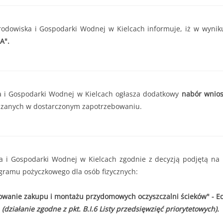
. do 11.07.2025r. do godziny 15:30 lub do czasu wyczerpania kwoty
r. do 11.07.2025r. do godziny 15:30
 000,00 zł
owiska i Gospodarki Wodnej w Kielcach informuje, iż w wyniku 
A".
2 000,00 zł
edsięwzięcie objęte wnioskiem nie może przekroczyć
8 000,00 zł.
 i Gospodarki Wodnej w Kielcach ogłasza dodatkowy
nabór wnio
zanych w dostarczonym zapotrzebowaniu.
i Gospodarki Wodnej w Kielcach zgodnie z decyzją podjętą na 
gramu pożyczkowego dla osób fizycznych:
owanie zakupu i montażu przydomowych oczyszczalni ścieków" - Ed
(działanie zgodne z pkt. B.I.6 Listy przedsięwzięć priorytetowych).