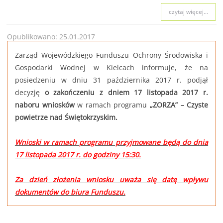
czytaj więcej...
Opublikowano: 25.01.2017
Zarząd Wojewódzkiego Funduszu Ochrony Środowiska i
Gospodarki Wodnej w Kielcach informuje, że na
posiedzeniu w dniu 31 października 2017 r. podjął
decyzję
o zakończeniu z dniem 17 listopada 2017 r.
naboru wniosków
w ramach programu
„ZORZA” – Czyste
powietrze nad Świętokrzyskim.
Wnioski w ramach programu przyjmowane będą do dnia
17 listopada 2017 r. do godziny 15:30.
Za dzień złożenia wniosku uważa się datę wpływu
dokumentów do biura Funduszu.