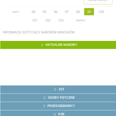
start
94
95
96
97
98
99
100
101
102
103
koniec
INFORMACJE
DOTYCZĄCE NABORÓW WNIOSKÓW
AKTUALNE NABORY
JST
OSOBY FIZYCZNE
PRZEDSIĘBIORCY
PJB