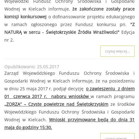
Wojewódzki Fundusz Ochrony Środowiska i Gospodarki
Wodnej w Kielcach informuje,
że zakończone zostały prace
komisji konkursowej
o dofinansowanie projektu edukacyjnego
w ramach ogłoszonego przez Fundusz konkursu pn.
"Z
NATURĄ w sercu - Świętokrzyskie Źródła Wrażliwości"
Edycja
nr 2.
czytaj więcej...
Opublikowano: 25.05.2017
Zarząd Wojewódzkiego Funduszu Ochrony Środowiska i
Gospodarki Wodnej w Kielcach informuje, że na posiedzeniu
w dniu 25 maja 2017 r. podjął decyzję
o zawieszeniu z dniem
01 czerwca 2017 r. naboru wniosków
w ramach programu
„ZORZA” – Czyste powietrze nad Świętokrzyskim
ze środków
Wojewódzkiego Funduszu Ochrony Środowiska i Gospodarki
Wodnej w Kielcach.
Wnioski przyjmowane będą do dnia 31
maja do godziny 15:30.
czytaj więcej...