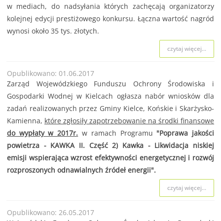
w mediach, do nadsyłania których zachęcają organizatorzy
kolejnej edycji prestiżowego konkursu. Łączna wartość nagród
wynosi około 35 tys. złotych.
czytaj więcej...
Opublikowano: 01.06.2017
Zarząd Wojewódzkiego Funduszu Ochrony Środowiska i
Gospodarki Wodnej w Kielcach ogłasza nabór wniosków dla
zadań realizowanych przez Gminy Kielce, Końskie i Skarżysko-
Kamienna,
które zgłosiły zapotrzebowanie na środki finansowe
do wypłaty w 2017r.
w ramach Programu
"Poprawa jakości
powietrza - KAWKA II. Część 2) Kawka - Likwidacja niskiej
emisji wspierająca wzrost efektywności energetycznej i rozwój
rozproszonych odnawialnych źródeł energii".
czytaj więcej...
Opublikowano: 26.05.2017