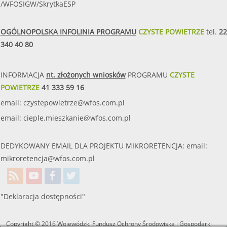
/WFOSIGW/SkrytkaESP
OGÓLNOPOLSKA INFOLINIA PROGRAMU
CZYSTE POWIETRZE
tel.
22
340 40 80
INFORMACJA
nt. złożonych wniosków
PROGRAMU
CZYSTE
POWIETRZE
41 333 59 16
email:
czystepowietrze@wfos.com.pl
email:
cieple.mieszkanie@wfos.com.pl
DEDYKOWANY EMAIL DLA PROJEKTU MIKRORETENCJA: email:
mikroretencja@wfos.com.pl
"Deklaracja dostępności"
Copyright © 2016 Wojewódzki Fundusz Ochrony Środowiska i Gospodarki