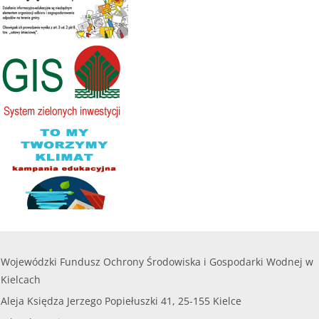
200 000,00
Kwota naboru na 2025r. na zadania bieżące:
112
zł
000,00 zł
........
Maksymalna kwota dofinansowania na jedno
przedsięwzięcie objęte wnioskiem nie może
czytaj więcej...
przekroczyć
8 000,00 zł.
......
czytaj więcej...
Wojewódzki Fundusz Ochrony Środowiska i Gospodarki Wodnej w
Kielcach
Aleja Księdza Jerzego Popiełuszki 41, 25-155 Kielce