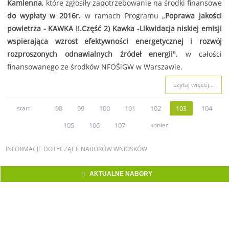
Kamienna
, które zgłosiły zapotrzebowanie na środki finansowe
do wypłaty w 2016r.
w ramach Programu „
Poprawa jakości
powietrza - KAWKA II.Część 2) Kawka -Likwidacja niskiej emisji
wspierająca wzrost efektywności energetycznej i rozwój
rozproszonych odnawialnych źródeł energii"
, w całości
finansowanego ze środków NFOŚiGW w Warszawie.
czytaj więcej...
start
98
99
100
101
102
103
104
105
106
107
koniec
INFORMACJE
DOTYCZĄCE NABORÓW WNIOSKÓW
AKTUALNE NABORY