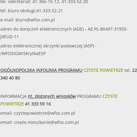
tel. sekretariat: 41-366-15-12, 41-333-52-20
tel. biuro obsługi:41-333-52-21
e-mail:
biuro@wfos.com.pl
adres do doręczeń elektronicznych (ADE) - AE:PL-80497-31955-
JVEUD-11
adres elektronicznej skrzynki podawczej (ASP) -
/WFOSIGW/SkrytkaESP
OGÓLNOPOLSKA INFOLINIA PROGRAMU
CZYSTE POWIETRZE
tel.
22
340 40 80
INFORMACJA
nt. złożonych wniosków
PROGRAMU
CZYSTE
POWIETRZE
41 333 59 16
email:
czystepowietrze@wfos.com.pl
email:
cieple.mieszkanie@wfos.com.pl