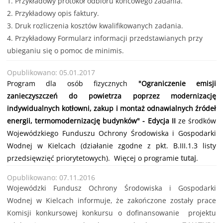
1.
Przykładowy protokół odbioru końcowego zadania.
2.
Przykładowy opis faktury.
3.
Druk rozliczenia kosztów kwalifikowanych zadania.
4.
Przykładowy Formularz informacji przedstawianych przy
ubieganiu się o pomoc de minimis.
Opublikowano: 05.01.2017
Program dla osób fizycznych
"Ograniczenie emisji
zanieczyszczeń do powietrza poprzez modernizację
indywidualnych kotłowni, zakup i montaż odnawialnych źródeł
energii, termomodernizację budynków" - Edycja II
ze środków
Wojewódzkiego Funduszu Ochrony Środowiska i Gospodarki
Wodnej w Kielcach
(działanie zgodne z pkt. B.III.1.3 listy
przedsięwzięć priorytetowych). Więcej o programie
tutaj
.
Opublikowano: 07.11.2016
Wojewódzki Fundusz Ochrony Środowiska i Gospodarki
Wodnej w Kielcach informuje, że zakończone zostały prace
Komisji konkursowej konkursu o dofinansowanie projektu