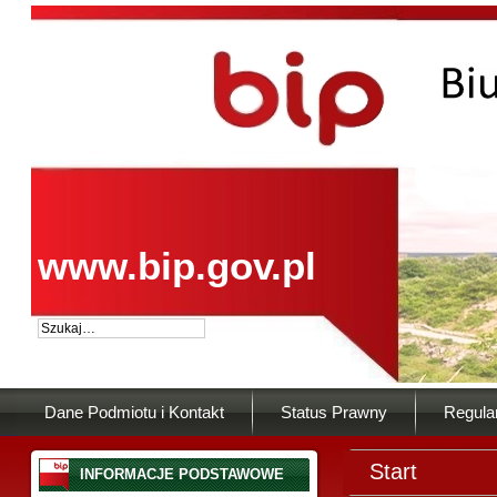
www.bip.gov.pl
Dane Podmiotu i Kontakt
Status Prawny
Regula
Start
INFORMACJE PODSTAWOWE