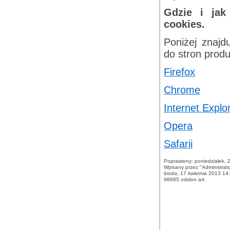
Gdzie i jak
cookies.
Poniżej znajdu
do stron prod
Firefox
Chrome
Internet Explo
Opera
Safarii
Poprawiony: poniedziałek, 
Wpisany przez "Administrat
środa, 17 kwietnia 2013 14
98685 odslon art.