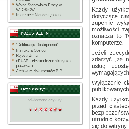
Wolne Stanowiska Pracy w
Każdy użytko
WFOŚiGW
Informacje Nieudostępnione
dotyczące cia
zupełnie wyłą
możliwości za
POZOSTAŁE INF.
oznacza to T
komputerze.
"Deklaracja Dostępności"
Instrukcja Obsługi
Jeżeli zdecyd
Rejestr Zmian
zdarzyć ,że n
ePUAP - elektroniczna skrzynka
usług udost
podawcza
Archiwum dokumentów BIP
wymagających
Wyłączenie ci
publikowanych 
Licznik Wizyt:
Każdy użytko
odwiedzone artykuły:
przed ciaste
bezpiecze
utrudnić korzy
się do witryny 