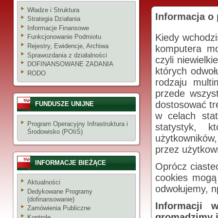
Władze i Struktura
Informacja o 
Strategia Działania
Informacje Finansowe
Kiedy wchodz
Funkcjonowanie Podmiotu
Rejestry, Ewidencje, Archiwa
komputera mo
Sprawozdania z działalności
czyli niewielk
DOFINANSOWANE ZADANIA
których odwoł
RODO
rodzaju mult
przede wszys
dostosować tre
FUNDUSZE UNIJNE
w celach stat
Program Operacyjny Infrastruktura i
statystyk, 
Środowisko (POIiŚ)
użytkowników,
przez użytkown
INFORMACJE BIEŻĄCE
Oprócz ciaste
cookies mogą 
Aktualności
odwołujemy, n
Dedykowane Programy
(dofinansowanie)
Informacji 
Zamówienia Publiczne
gromadzimy i
Kontrole