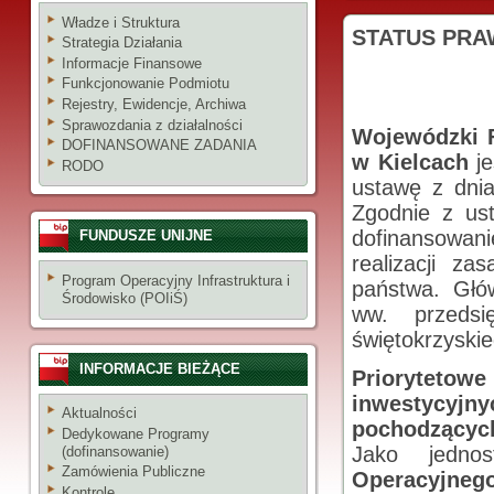
Władze i Struktura
STATUS PRA
Strategia Działania
Informacje Finansowe
Funkcjonowanie Podmiotu
Rejestry, Ewidencje, Archiwa
Sprawozdania z działalności
Wojewódzki 
DOFINANSOWANE ZADANIA
w Kielcach
je
RODO
ustawę z dnia
Zgodnie z us
dofinansowan
FUNDUSZE UNIJNE
realizacji za
Program Operacyjny Infrastruktura i
państwa. Głó
Środowisko (POIiŚ)
ww. przedsi
świętokrzyski
INFORMACJE BIEŻĄCE
Prioryteto
inwestycyj
Aktualności
pochodzących
Dedykowane Programy
Jako jedno
(dofinansowanie)
Zamówienia Publiczne
Operacyjne
Kontrole