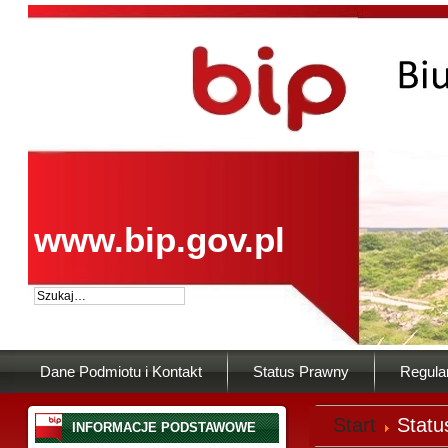
www.bip.gov.pl
Dane Podmiotu i Kontakt
Status Prawny
Regula
Start
Statu
INFORMACJE PODSTAWOWE