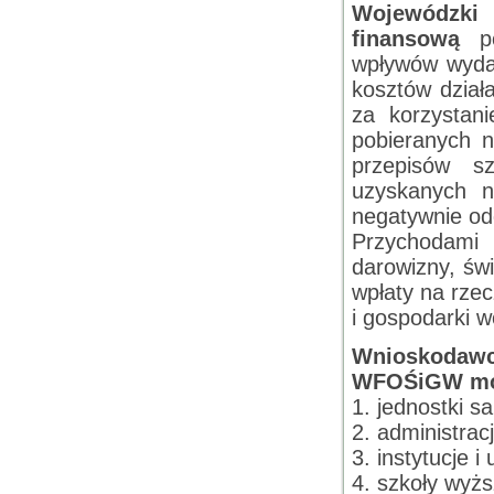
Wojewódzki
finansową
po
wpływów wydat
kosztów dział
za korzystani
pobieranych 
przepisów s
uzyskanych n
negatywnie od
Przychodami
darowizny, św
wpłaty na rze
i gospodarki w
Wnioskodaw
WFOŚiGW mo
1. jednostki s
2. administra
3. instytucje i
4. szkoły wyżs