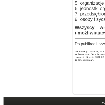
5. organizacj
6. jednostki o
7. przedsiębio
8. osoby fizyc
Wszyscy wn
umożliwiając
Do publikacji pr
Poprawiony: czwartek, 17 
Wpisany przez "Administrat
czwartek, 17 maja 2012 09
13955 odslon art.
C