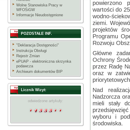
powierzono pe
Wolne Stanowiska Pracy w
wartości do 25
WFOŚiGW
Informacje Nieudostępnione
wodno-ściekow
ziemi. Wojewó
projektów śr
POZOSTAŁE INF.
Programu Ope
Rozwoju Obsza
"Deklaracja Dostępności"
Instrukcja Obsługi
Główne zadan
Rejestr Zmian
Ochrony Środo
ePUAP - elektroniczna skrzynka
przez Radę Na
podawcza
Archiwum dokumentów BIP
oraz w zatwie
priorytetowyc
Nad realiza
Licznik Wizyt:
Nadzorcza ora
odwiedzone artykuły:
mieli stały d
przedsięwzięć
wyboru i pod
środowiska.