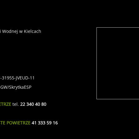
i Wodnej w Kielcach
7-31955-JVEUD-11
SIGW/SkrytkaESP
ETRZE
tel.
22 340 40 80
STE POWIETRZE
41 333 59 16