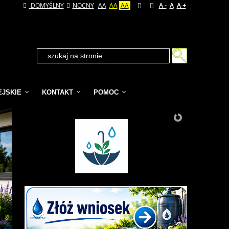
DOMYŚLNY
NOCNY
AA
AA
AA
A -
A
A +
EJSKIE
KONTAKT
POMOC