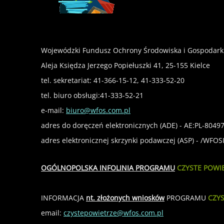
Wojewódzki Fundusz Ochrony Środowiska i Gospodark
Aleja Księdza Jerzego Popiełuszki 41, 25-155 Kielce
tel. sekretariat: 41-366-15-12, 41-333-52-20
tel. biuro obsługi:41-333-52-21
e-mail:
biuro@wfos.com.pl
adres do doręczeń elektronicznych (ADE) - AE:PL-8049
adres elektronicznej skrzynki podawczej (ASP) - /WFO
OGÓLNOPOLSKA INFOLINIA PROGRAMU
CZYSTE POWI
INFORMACJA
nt. złożonych wniosków
PROGRAMU
CZY
email:
czystepowietrze@wfos.com.pl