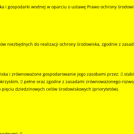
a i gospodarki wodnej w oparciu o ustawę Prawo ochrony środowis
ków niezbędnych do realizacji ochrony środowiska, zgodnie z zas
ka i zrównoważone gospodarowanie jego zasobami przez:  stabiln
okrzyskim,  pełne oraz zgodne z zasadami zrównoważonego rozwo
 pięciu dziedzinowych celów środowiskowych (priorytetów).
 wodnymi; 