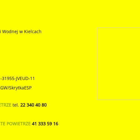
i Wodnej w Kielcach
7-31955-JVEUD-11
SIGW/SkrytkaESP
ETRZE
tel.
22 340 40 80
STE POWIETRZE
41 333 59 16