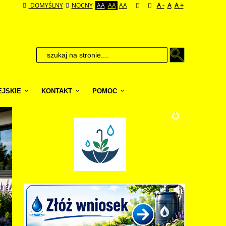
DOMYŚLNY
NOCNY
AA
AA
AA
A -
A
A +
EJSKIE
KONTAKT
POMOC