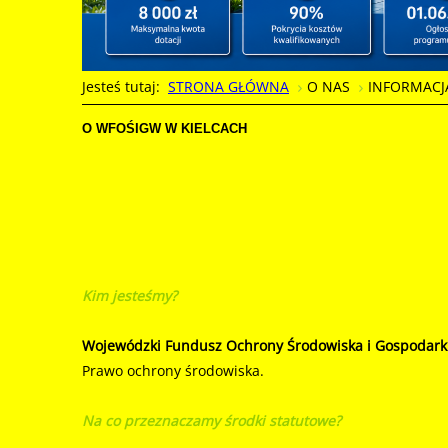
Jesteś tutaj:
STRONA GŁÓWNA
O NAS
INFORMACJ
O WFOŚIGW W KIELCACH
Kim jesteśmy?
Wojewódzki Fundusz Ochrony Środowiska i Gospodark
Prawo ochrony środowiska.
Na co przeznaczamy środki statutowe?