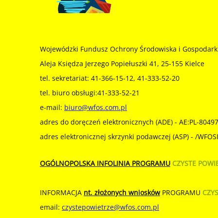
Wojewódzki Fundusz Ochrony Środowiska i Gospodark
Aleja Księdza Jerzego Popiełuszki 41, 25-155 Kielce
tel. sekretariat: 41-366-15-12, 41-333-52-20
tel. biuro obsługi:41-333-52-21
e-mail:
biuro@wfos.com.pl
adres do doręczeń elektronicznych (ADE) - AE:PL-8049
adres elektronicznej skrzynki podawczej (ASP) - /WFO
OGÓLNOPOLSKA INFOLINIA PROGRAMU
CZYSTE POWI
INFORMACJA
nt. złożonych wniosków
PROGRAMU
CZY
email:
czystepowietrze@wfos.com.pl