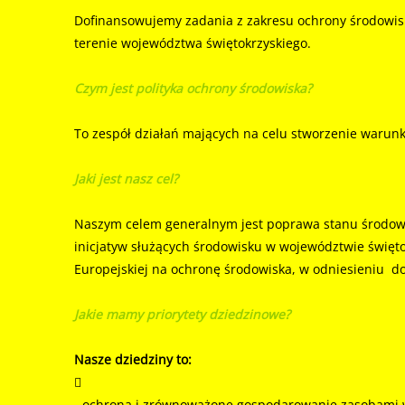
Dofinansowujemy zadania z zakresu ochrony środowisk
terenie województwa świętokrzyskiego.
Czym jest polityka ochrony środowiska?
To zespół działań mających na celu stworzenie warun
Jaki jest nasz cel?
Naszym celem generalnym jest poprawa stanu środowis
inicjatyw służących środowisku w województwie święt
Europejskiej na ochronę środowiska, w odniesieniu do
Jakie mamy priorytety dziedzinowe?
Nasze dziedziny to:

- ochrona i zrównoważone gospodarowanie zasobami