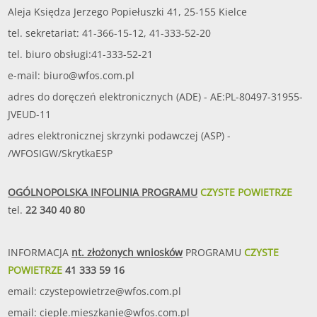
Aleja Księdza Jerzego Popiełuszki 41, 25-155 Kielce
tel. sekretariat: 41-366-15-12, 41-333-52-20
tel. biuro obsługi:41-333-52-21
e-mail:
biuro@wfos.com.pl
adres do doręczeń elektronicznych (ADE) - AE:PL-80497-31955-
JVEUD-11
adres elektronicznej skrzynki podawczej (ASP) -
/WFOSIGW/SkrytkaESP
OGÓLNOPOLSKA INFOLINIA PROGRAMU
CZYSTE POWIETRZE
tel.
22 340 40 80
INFORMACJA
nt. złożonych wniosków
PROGRAMU
CZYSTE
POWIETRZE
41 333 59 16
email:
czystepowietrze@wfos.com.pl
email:
cieple.mieszkanie@wfos.com.pl