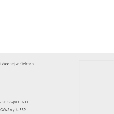
i Wodnej w Kielcach
7-31955-JVEUD-11
SIGW/SkrytkaESP