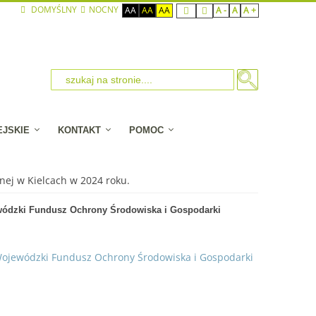
DOMYŚLNY
NOCNY
AA
AA
AA
A -
A
A +
EJSKIE
KONTAKT
POMOC
ej w Kielcach w 2024 roku.
ewódzki Fundusz Ochrony Środowiska i Gospodarki
 Wojewódzki Fundusz Ochrony Środowiska i Gospodarki