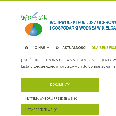
O NAS
AKTUALNOŚCI
DLA BENEFIC
Jesteś tutaj:
STRONA GŁÓWNA
DLA BENEFICJENTÓ
Lista przedsięwzięć priorytetowych do dofinansowani
DOKUMENTY
KRYTERIA WYBORU PRZEDSIĘWZIĘĆ
LISTA PRZEDSIĘWZIĘĆ