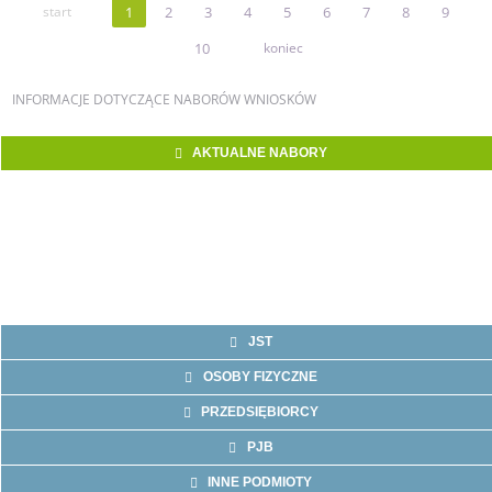
start
1
2
3
4
5
6
7
8
9
10
koniec
INFORMACJE
DOTYCZĄCE NABORÓW WNIOSKÓW
AKTUALNE NABORY
JST
OSOBY FIZYCZNE
PRZEDSIĘBIORCY
PJB
INNE PODMIOTY