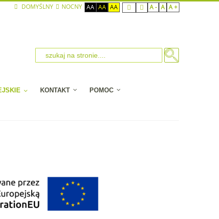
DOMYŚLNY
NOCNY
AA
AA
AA
A -
A
A +
EJSKIE
KONTAKT
POMOC