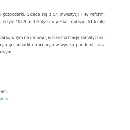
ospodarki. Składa się z 54 inwestycji i 48 reform.
 w tym 106,9 mld złotych w postaci dotacji i 51,6 mld
rki, w tym na innowacje, transformację klimatyczną,
owego gospodarki utraconego w wyniku pandemii oraz
asowym
iem:
lne/