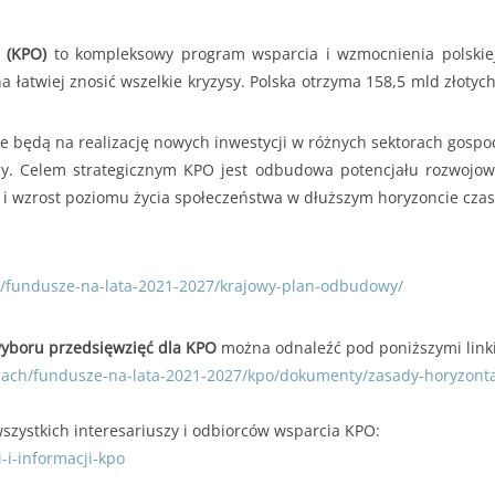
 (KPO)
to kompleksowy program wsparcia i wzmocnienia polskiej g
łatwiej znosić wszelkie kryzysy. Polska otrzyma 158,5 mld złotych,
ędą na realizację nowych inwestycji w różnych sektorach gospoda
racy. Celem strategicznym KPO jest odbudowa potencjału rozwoj
 i wzrost poziomu życia społeczeństwa w dłuższym horyzoncie cz
/fundusze-na-lata-2021-2027/krajowy-plan-odbudowy/
wyboru przedsięwzięć dla KPO
można odnaleźć pod poniższymi link
zach/fundusze-na-lata-2021-2027/kpo/dokumenty/zasady-horyzonta
zystkich interesariuszy i odbiorców wsparcia KPO:
i-informacji-kpo