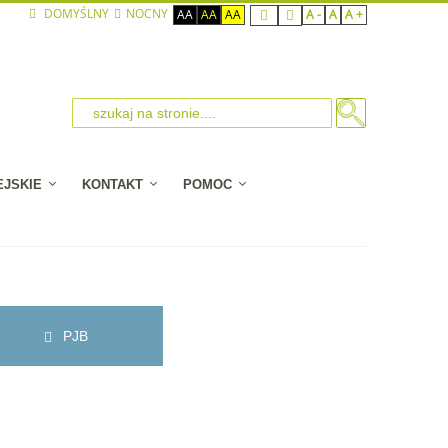
DOMYŚLNY
NOCNY
AA
AA
AA
A -
A
A +
EJSKIE
KONTAKT
POMOC
PJB