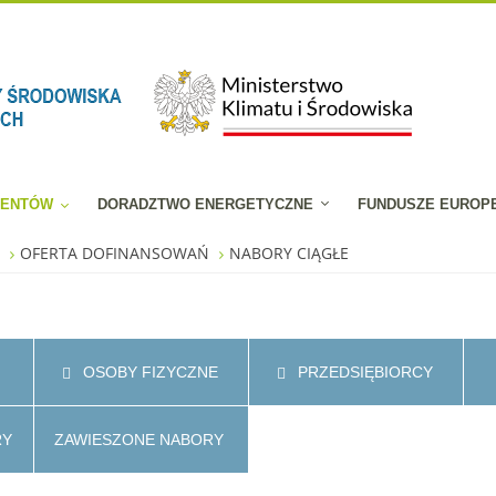
JENTÓW
DORADZTWO ENERGETYCZNE
FUNDUSZE EUROP
W
OFERTA DOFINANSOWAŃ
NABORY CIĄGŁE
OSOBY FIZYCZNE
PRZEDSIĘBIORCY
RY
ZAWIESZONE NABORY
roku z dziedziny Inne Działania Edukacja Ekologiczna
U PRIORYTETOWEGO „CZYSTE POWIETRZE”