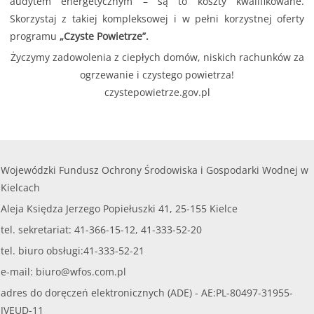
audytem energetycznym – są to koszty kwalifikowane.
Skorzystaj z takiej kompleksowej i w pełni korzystnej oferty
programu
„Czyste Powietrze”.
Życzymy zadowolenia z ciepłych domów, niskich rachunków za
ogrzewanie i czystego powietrza!
czystepowietrze.gov.pl
Wojewódzki Fundusz Ochrony Środowiska i Gospodarki Wodnej w
Kielcach
Aleja Księdza Jerzego Popiełuszki 41, 25-155 Kielce
tel. sekretariat: 41-366-15-12, 41-333-52-20
tel. biuro obsługi:41-333-52-21
e-mail:
biuro@wfos.com.pl
adres do doręczeń elektronicznych (ADE) - AE:PL-80497-31955-
JVEUD-11