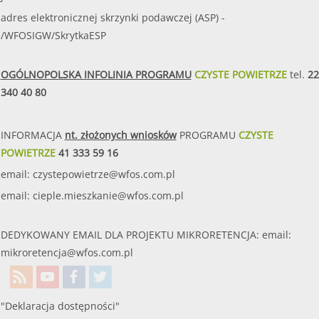
adres elektronicznej skrzynki podawczej (ASP) -
/WFOSIGW/SkrytkaESP
OGÓLNOPOLSKA INFOLINIA PROGRAMU
CZYSTE POWIETRZE
tel.
22
340 40 80
INFORMACJA
nt. złożonych wniosków
PROGRAMU
CZYSTE
POWIETRZE
41 333 59 16
email:
czystepowietrze@wfos.com.pl
email:
cieple.mieszkanie@wfos.com.pl
DEDYKOWANY EMAIL DLA PROJEKTU MIKRORETENCJA: email:
mikroretencja@wfos.com.pl
"Deklaracja dostępności"