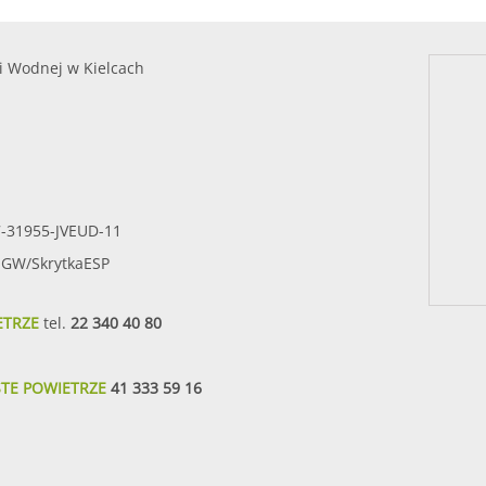
i Wodnej w Kielcach
7-31955-JVEUD-11
SIGW/SkrytkaESP
ETRZE
tel.
22 340 40 80
STE POWIETRZE
41 333 59 16