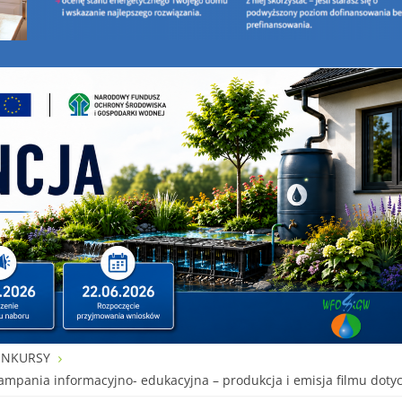
ONKURSY
pania informacyjno- edukacyjna – produkcja i emisja filmu dotycz