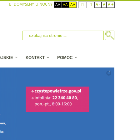
DOMYŚLNY
NOCNY
AA
AA
AA
A -
A
A +
EJSKIE
KONTAKT
POMOC