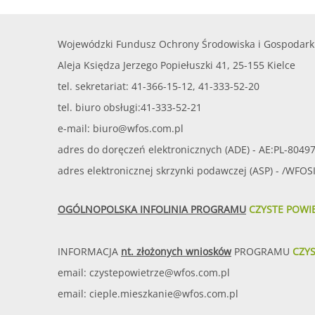
Wojewódzki Fundusz Ochrony Środowiska i Gospodark
Aleja Księdza Jerzego Popiełuszki 41, 25-155 Kielce
tel. sekretariat: 41-366-15-12, 41-333-52-20
tel. biuro obsługi:41-333-52-21
e-mail:
biuro@wfos.com.pl
adres do doręczeń elektronicznych (ADE) - AE:PL-8049
adres elektronicznej skrzynki podawczej (ASP) - /WFO
OGÓLNOPOLSKA INFOLINIA PROGRAMU
CZYSTE POWI
INFORMACJA
nt. złożonych wniosków
PROGRAMU
CZY
email:
czystepowietrze@wfos.com.pl
email:
cieple.mieszkanie@wfos.com.pl