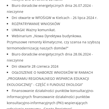
Biuro doradców energetycznych dnia 26.07.2024 -
nieczynne
Dni otwarte w WFOŚiGW w Kielcach - 26 lipca 2024 r.
ROZPATRYWANIE WNIOSKÓW
UWAGA! Ważny komunikat.
Webinarium „Nowa Dyrektywa budynkowa.
Przymusowe remonty klimatyczne, czy szansa na szybszą
termomodernizację naszych domów?”
Biuro doradców energetycznych dnia 28.06.2024 -
nieczynne
Dni otwarte 28 czerwca 2024
OGŁOSZENIE O NABORZE WNIOSKÓW W RAMACH
„PROGRAMU REGIONALNEGO WSPARCIA EDUKACJI
EKOLOGICZNEJ” - CZĘŚĆ II FUNDUSZ EKOLOGII”
Finansowanie działalności punktów konsultacyjno‐
informacyjnych finansowanie działalności punktów
konsultacyjno‐informacyjnych (PKI) wspierających
wdrażanie programu „Czyste Powietrze”