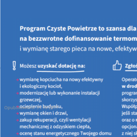
Jesteś tutaj:
STRONA GŁÓWNA
ROZSTRZYGNIĘTE KONKURSY
Wyniki konkursu pn. „Kampania informacyjno-edukacyjna pn.
Dobra energia - zdrowy klimat”.
Wyniki konkursu pn. „Kampania informacyjno-edukacyjna pn.
Dobra energia - zdrowy klimat”.
Opublikowano: 31.10.2017
„Wojewódzki Fundusz Ochrony Środowiska i Gospodarki
Wodnej w Kielcach informuje, że zakończone zostały prace
Komisji konkursowej o dofinansowanie projektu edukacyjnego
w ramach ogłoszonego konkursu
pn. „Kampania informacyjno-