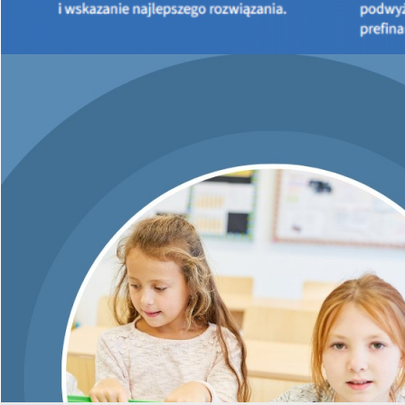
edukacyjna pn. Dobra energia - zdrowy klimat”.
W ramach ogłoszonego konkursu wpłynęła jedna karta
konkursowa złożona przez
Regionalne Centrum Naukowo-
Technologiczne
. W wyniku dokonanej oceny przez Komisję
konkursową złożona karta konkursowa spełniła wszystkie
wymagania formalne oraz uzyskała w ramach oceny
merytorycznej
49,50 pkt.
W związku z powyższym, że
oceniona karta konkursowa nie uzyskała minimalnej ilości
punktów w ocenie merytorycznej tj.
min. 75 pkt.
(zgodnie z
zapisami Regulaminu konkursu) Wojewódzki Fundusz Ochrony
Środowiska i Gospodarki Wodnej w Kielcach postanowił
nie
przyznać nagrody w ww. konkursie.
”
-
oryginał informacji