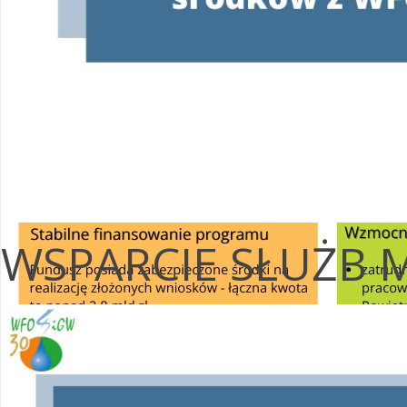
WSPARCIE SŁUŻB