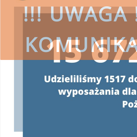
!!! UWAGA !
KOMUNIK
czytaj więcej
SKORZYSTAJ
Wojewódzki Fundusz Ochrony Środ
przestrzeg