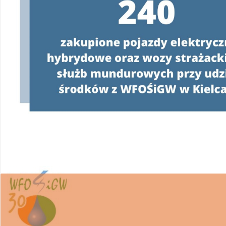
W związku z realizacją Programu
„Czyste Powie
wsparcie w uzyskaniu dofinansowania i wykona
Ponieważ proces pozyskiwania środków z WFOŚ
posiadania pełnomocnictwa z podpisem benefi
WFOŚiGW w Kielcach apeluje o ostrożność.