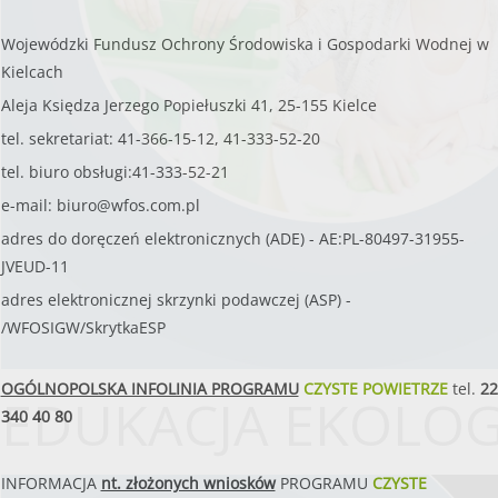
Wojewódzki Fundusz Ochrony Środowiska i Gospodarki Wodnej w
Kielcach
Aleja Księdza Jerzego Popiełuszki 41, 25-155 Kielce
tel. sekretariat: 41-366-15-12, 41-333-52-20
tel. biuro obsługi:41-333-52-21
e-mail:
biuro@wfos.com.pl
adres do doręczeń elektronicznych (ADE) - AE:PL-80497-31955-
JVEUD-11
adres elektronicznej skrzynki podawczej (ASP) -
/WFOSIGW/SkrytkaESP
OGÓLNOPOLSKA INFOLINIA PROGRAMU
CZYSTE POWIETRZE
tel.
22
EDUKACJA EKOLO
340 40 80
INFORMACJA
nt. złożonych wniosków
PROGRAMU
CZYSTE