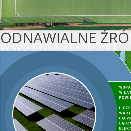
ODNAWIALNE ŹRÓD
W WOJEWÓDZTWIE ŚWIĘTO
WSPIERAMY OCHR