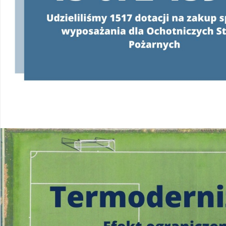
Konsultanci obsługujący infolinię, będą
o programie oraz wyjaśniać jeg
od poniedziałku do pią
w godzinach
od 8:00 do 
22 340 40 80