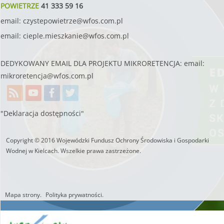
POWIETRZE
41 333 59 16
email:
czystepowietrze@wfos.com.pl
email:
cieple.mieszkanie@wfos.com.pl
DEDYKOWANY EMAIL DLA PROJEKTU MIKRORETENCJA: email:
mikroretencja@wfos.com.pl
"Deklaracja dostępności"
Copyright © 2016 Wojewódzki Fundusz Ochrony Środowiska i Gospodarki
Wodnej w Kielcach. Wszelkie prawa zastrzeżone.
Mapa strony.
Polityka prywatności.
Utworzono przez W.S.ds.IT
M & P