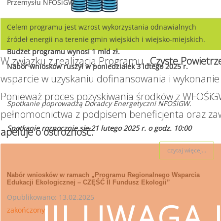
Przemysłu NFOŚiGW.
Celem programu jest wzrost wykorzystania odnawialnych
źródeł energii na terenie gmin wiejskich i wiejsko-miejskich.
Budżet programu wynosi 1 mld zł.
W związku z realizacją Programu
„Czyste Powietrz
Nabór wniosków ruszył w poniedziałek 3 lutego 2025 r.
wsparcie w uzyskaniu dofinansowania i wykonanie 
Ponieważ proces pozyskiwania środków z WFOŚiGW
Spotkanie poprowadzą Doradcy Energetyczni NFOŚiGW.
pełnomocnictwa z podpisem beneficjenta oraz za
Spotkanie rozpocznie się 21 lutego 2025 r. o godz. 10:00
apeluje o ostrożność.
czytaj więcej...
Nabór wniosków w ramach „Programu Regionalnego Wsparcia
Edukacji Ekologicznej – CZĘŚĆ II Fundusz Ekologii”
Opublikowano: 13.02.2025
!!! UWAGA !
zakończony