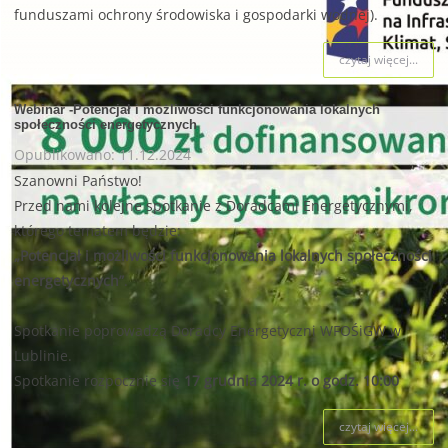
funduszami ochrony środowiska i gospodarki wodnej).
czytaj więcej...
Webinar -Potencjał i możliwości funkcjonowania lokalnych
społeczności energetycznych
Opublikowano: 11.12.2024
Szanowni Państwo!
Przed nami kolejne spotkanie z Doradcami Energetycznymi,
którego tematem będzie:
„Potencjał i możliwości funkcjonowania lokalnych społeczności
energetycznych”
.
Spotkanie poprowadzą Doradcy Energetyczni WFOŚiGW w
Lublinie.
Spotkanie rozpocznie się
17 grudnia 2024 r. o godz. 10:00
czytaj więcej...