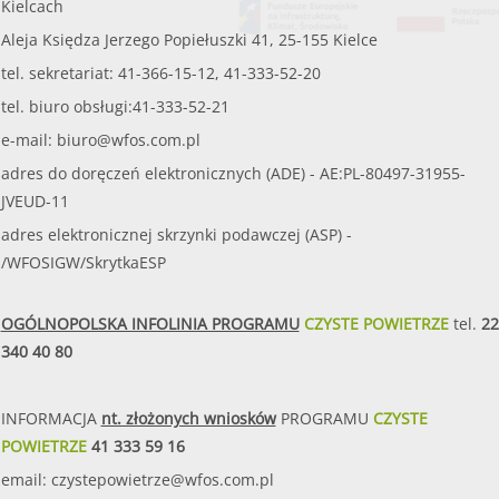
Kielcach
Aleja Księdza Jerzego Popiełuszki 41, 25-155 Kielce
tel. sekretariat: 41-366-15-12, 41-333-52-20
tel. biuro obsługi:41-333-52-21
e-mail:
biuro@wfos.com.pl
adres do doręczeń elektronicznych (ADE) - AE:PL-80497-31955-
JVEUD-11
adres elektronicznej skrzynki podawczej (ASP) -
/WFOSIGW/SkrytkaESP
OGÓLNOPOLSKA INFOLINIA PROGRAMU
CZYSTE POWIETRZE
tel.
22
340 40 80
INFORMACJA
nt. złożonych wniosków
PROGRAMU
CZYSTE
POWIETRZE
41 333 59 16
email:
czystepowietrze@wfos.com.pl