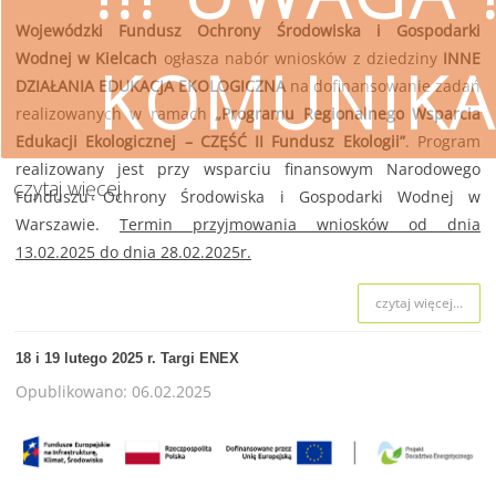
Wojewódzki Fundusz Ochrony Środowiska i Gospodarki
Wodnej w Kielcach
ogłasza nabór wniosków z dziedziny
INNE
KOMUNIKA
DZIAŁANIA EDUKACJA EKOLOGICZNA
na dofinansowanie zadań
realizowanych w ramach
„Programu Regionalnego Wsparcia
Edukacji Ekologicznej – CZĘŚĆ II Fundusz Ekologii”
. Program
realizowany jest przy wsparciu finansowym Narodowego
czytaj więcej
Funduszu Ochrony Środowiska i Gospodarki Wodnej w
Warszawie.
Termin przyjmowania wniosków od dnia
SKORZYSTAJ
13.02.2025 do dnia 28.02.2025r.
Wojewódzki Fundusz Ochrony Śro
czytaj więcej...
przestrzeg
18 i 19 lutego 2025 r. Targi ENEX
Opublikowano: 06.02.2025