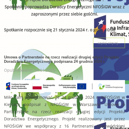
Spotkanie poprowadzą Doradcy Energetyczni NFOŚiGW wraz z
zaproszonymi przez siebie gośćmi.
Spotkanie rozpocznie się 21 stycznia 2024 r. o godz. 10:00
czytaj więcej...
Umowa o Partnerstwie na rzecz realizacji drugiej edycji Projektu
Doradztwa Energetycznego podpisana 24 grudnia 2024 r.
Opublikowano: 14.01.2025
Miło nam poinformować, że 24 grudnia 2024 r. WFOŚiGW w
Kielcach podpisał z NFOŚiGW w Warszawie Umowę o
Partnerstwie na rzecz realizacji drugiej edycji Projektu
Doradztwa Energetycznego. Projekt realizowany jest przez
NFOŚiGW we współpracy z 16 Partnerami (wojewódzkimi