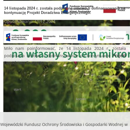
14 listopada 2024 r. została podpisana umowa o dofinansowanie na
kontynuację Projekt Doradztwa Energetycznego.
Opublikowano: 11.12.2024
Miło nam poinformować, że 14 listopada 2024 r. została
podpisana umowa o dofinansowanie na kontynuację
Projekt
Doradztwa Energetycznego.
czytaj więcej...
start
5
6
7
8
9
10
11
12
13
14
koniec
Wojewódzki Fundusz Ochrony Środowiska i Gospodarki Wodnej w