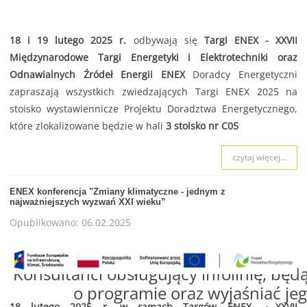
18 i 19 lutego 2025 r.
odbywają się
Targi ENEX - XXVII
Międzynarodowe Targi Energetyki i Elektrotechniki oraz
Odnawialnych Źródeł Energii ENEX
Doradcy Energetyczni
zapraszają wszystkich zwiedzających Targi ENEX 2025 na
stoisko wystawiennicze Projektu Doradztwa Energetycznego,
które zlokalizowane będzie w hali
3 stoisko nr C05
czytaj więcej...
ENEX konferencja "Zmiany klimatyczne - jednym z
najważniejszych wyzwań XXI wieku”
Opublikowano: 06.02.2025
Konsultanci obsługujący infolinię, będą
o programie oraz wyjaśniać jeg
18 lutego 2025 r. w ramach Targów ENEX - XXVII