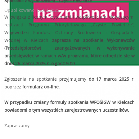
Spotkanie z wykonawcami - Czyste Powietrze
Opublikowano: 06.03.2025
W związku z licznymi pytaniami i wątpliwościami dotyczącymi
realizacji Programu Priorytetowego „Czyste Powietrze”,
Wojewódzki Fundusz Ochrony Środowiska i Gospodarki
Wodnej w Kielcach
zaprasza na spotkanie Wykonawców
(Przedsiębiorców) zaangażowanych w wykonywanie
przedsięwzięć w ramach w/w programu, które odbędzie się w
dniu 26 marca 2025 r. o godz.9.00
Zgłoszenia na spotkanie przyjmujemy
do 17 marca 2025 r
.
poprzez
formularz on-line
.
W przypadku zmiany formuły spotkania WFOŚiGW w Kielcach
powiadomi o tym wszystkich zarejestrowanych uczestników.
Zapraszamy