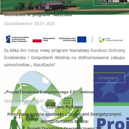
czytaj więcej...
Webinarium nt. programu "NaszEauto"
Opublikowano: 30.01.2025
W WOJEWÓDZTWIE ŚWIĘTO
WSPIERAMY OCHR
Za kilka dni ruszy nowy program Narodowy Fundusz Ochrony
Środowiska i Gospodarki Wodnej na dofinansowanie zakupu
samochodów „ NaszEauto”.
czytaj więcej...
„Projekt Doradztwa Energetycznego 2.0” - webinar
Opublikowano: 20.01.2025
Szanowni Państwo!
Przed nami kolejne spotkanie z Doradcami Energetycznymi,
którego tematem będzie:
„Projekt Doradztwa Energetycznego 2.0”.