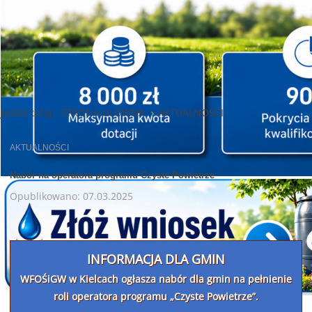
Jesteś tutaj:
STRONA GŁÓWNA
AKTUALNOŚCI
AKTUALNOŚCI
Nabór na operatora programu Czyste Powietrze
Opublikowano: 07.03.2025
INFORMACJA DLA GMIN
WFOŚiGW w Kielcach ogłasza nabór dla gmin na pełnienie
roli operatora programu „Czyste Powietrze”.