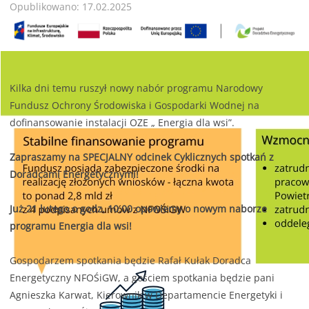
Opublikowano: 17.02.2025
Kilka dni temu ruszył nowy nabór programu Narodowy
Fundusz Ochrony Środowiska i Gospodarki Wodnej na
dofinansowanie instalacji OZE „ Energia dla wsi”.
Zapraszamy na SPECJALNY odcinek Cyklicznych spotkań z
Doradcami Energetycznymi!
Już 21 lutego o godz. 10.00 opowiemy o nowym naborze
programu Energia dla wsi!
Gospodarzem spotkania będzie Rafał Kułak Doradca
Energetyczny NFOŚiGW, a gościem spotkania będzie pani
Agnieszka Karwat, Kierownik w Departamencie Energetyki i