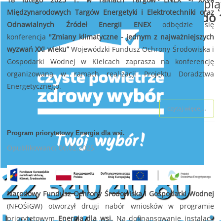
od poniedziałku do pią
Międzynarodowych Targów Energetyki i Elektrotechniki oraz
w godzinach
od 8:00 do 
Odnawialnych Źródeł Energii ENEX
odbędzie się
konferencja
"Zmiany klimatyczne - jednym z najważniejszych
wyzwań XXI wieku”
Wojewódzki Fundusz Ochrony Środowiska i
Gospodarki Wodnej w Kielcach zaprasza na konferencję
organizowaną w ramach realizacji Projektu Doradztwa
Energetycznego.
czytaj więcej...
Program priorytetowy Energia dla wsi.
Opublikowano: 06.02.2025
22 340 40 80
Narodowy Fundusz Ochrony Środowiska i Gospodarki Wodnej
(NFOŚiGW) otworzył drugi nabór wniosków w programie
priorytetowym
Energia dla wsi.
Na dofinansowanie instalacji