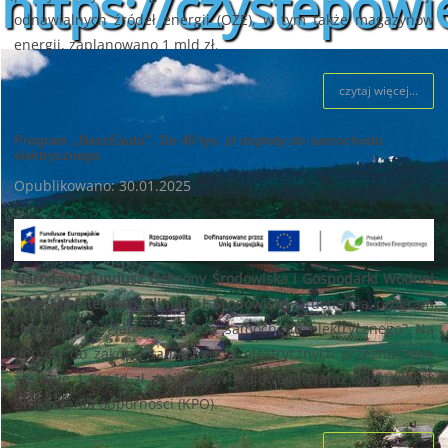
https://czystepowie
odnawialnych źródeł energii (OZE), w tym także magazynów
energii, zaplanowano 1 mld zł.
czytaj więcej...
Program „NaszEauto”. Do 40 tys. zł dopłaty do samochodu
elektrycznego
Opublikowano: 30.01.2025
Narodowy Fundusz Ochrony Środowiska i Gospodarki Wodnej
oraz Ministerstwo Klimatu i Środowiska
uruchomią program
„
NaszEauto
”. Planujesz zakup samochodu elektrycznego? Na
dopłaty do zakupu samochodów elektrycznych przeznaczone
zostanie 1,6 mld zł ze środków krajowego Planu Odbudowy i
Zwiększania odporności (KPO).