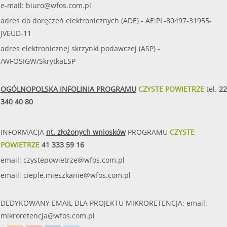
e-mail:
biuro@wfos.com.pl
adres do doręczeń elektronicznych (ADE) - AE:PL-80497-31955-
JVEUD-11
adres elektronicznej skrzynki podawczej (ASP) -
/WFOSIGW/SkrytkaESP
OGÓLNOPOLSKA INFOLINIA PROGRAMU
CZYSTE POWIETRZE
tel.
22
340 40 80
INFORMACJA
nt. złożonych wniosków
PROGRAMU
CZYSTE
POWIETRZE
41 333 59 16
email:
czystepowietrze@wfos.com.pl
email:
cieple.mieszkanie@wfos.com.pl
DEDYKOWANY EMAIL DLA PROJEKTU MIKRORETENCJA: email:
mikroretencja@wfos.com.pl