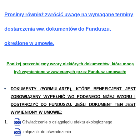
Prosimy również zwrócić uwagę na wymagane terminy
dostarczenia ww. dokumentów do Funduszu,
określone w umowie.
Poniżej prezentujemy wzory niektórych dokumentów, które mogą
być wymienione w zawieranych przez Fundusz umowach:
DOKUMENTY (FORMULARZE), KTÓRE BENEFICJENT JEST
ZOBOWIĄZANY WYPEŁNIĆ WG PODANEGO NIŻEJ WZORU I
DOSTARCZYĆ DO FUNDUSZU, JEŚLI DOKUMENT TEN JEST
WYMIENIONY W UMOWIE:
1.
Oświadczenie o osiągnięciu efektu ekologicznego
załącznik do oświadczenia