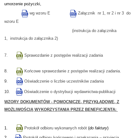
umorzenie pożyczki,
wg
wzoru E
Załącznik
nr 1
,
nr 2
i
nr 3
do
wzoru E
(
instrukcja do załącznika
1
,
instrukcja do załącznika 2
)
7.
Sprawozdanie z postępów realizacji zadania
8.
Końcowe sprawozdanie z postępów realizacji zadania.
9.
Oświadczenie o liczbie uczestników zadania
10.
Oświadczenie o dystrybucji wydawnictwa-publikacji
WZORY DOKUMENTÓW - POMOCNICZE, PRZYKŁADOWE, Z
MOŻLIWOŚCIĄ WYKORZYSTANIA PRZEZ BENEFICJENTA:
1.
Protokół odbioru wykonanych robót
(
do faktury
)
2.
Protokół odbioru końcowego i przekazania – przyjęcia