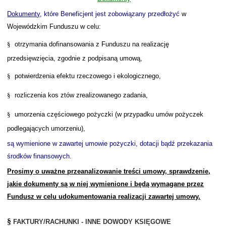
Dokumenty
, które Beneficjent jest zobowiązany przedłożyć
w
Wojewódzkim Funduszu w celu:
§
otrzymania dofinansowania z Funduszu na realizację
przedsięwzięcia, zgodnie z podpisaną umową,
§
potwierdzenia efektu rzeczowego i ekologicznego,
§
rozliczenia kos
ztów zrealizowanego zadania,
§
umorzenia częściowego pożyczki (w przypadku umów pożyczek
podlegających umorzeniu),
są wymienione w zawartej umowie pożyczki, dotacji bądź przekazania
środków finansowych.
Prosimy o uważne przeanalizowanie treści umowy, sprawdzenie,
jakie dokumenty są w niej wymienione i będą wymagane przez
Fundusz w celu udokumentowania realizacji zawartej umowy.
§
F
AKTURY/RACHUNKI - INNE DOWODY KSIĘGOWE