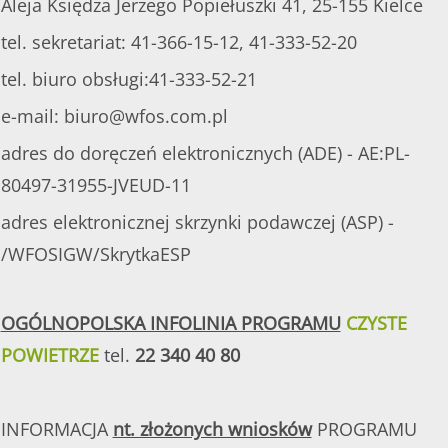
Aleja Księdza Jerzego Popiełuszki 41, 25-155 Kielce
tel. sekretariat: 41-366-15-12, 41-333-52-20
tel. biuro obsługi:41-333-52-21
e-mail:
biuro@wfos.com.pl
adres do doręczeń elektronicznych (ADE) - AE:PL-
80497-31955-JVEUD-11
adres elektronicznej skrzynki podawczej (ASP) -
/WFOSIGW/SkrytkaESP
OGÓLNOPOLSKA INFOLINIA PROGRAMU
CZYSTE
POWIETRZE
tel.
22 340 40 80
INFORMACJA
nt. złożonych wniosków
PROGRAMU