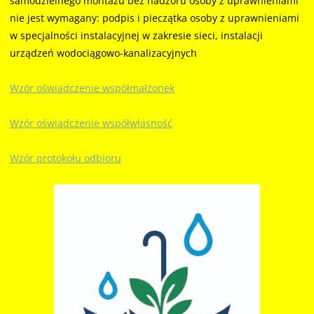
samodzielnego montażu bez nadzoru osoby z uprawnieniami
nie jest wymagany: podpis i pieczątka osoby z uprawnieniami
w specjalności instalacyjnej w zakresie sieci, instalacji
urządzeń wodociągowo-kanalizacyjnych
Wzór oświadczenie współmałżonek
Wzór oświadczenie współwłasność
Wzór protokołu odbioru