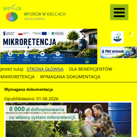
Jesteś tutaj:
STRONA GŁÓWNA
DLA BENEFICJENTÓW
MIKRORETENCJA
WYMAGANA DOKUMENTACJA
Wymagana dokumentacja
Opublikowano: 01.06.2026