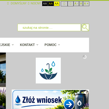
DOMYŚLNY
NOCNY
AA
AA
AA
A -
A
A +
EJSKIE
KONTAKT
POMOC