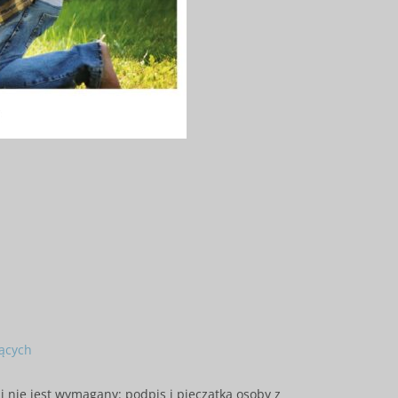
ących
ie jest wymagany: podpis i pieczątka osoby z