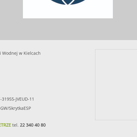
i Wodnej w Kielcach
7-31955-JVEUD-11
SIGW/SkrytkaESP
ETRZE
tel.
22 340 40 80