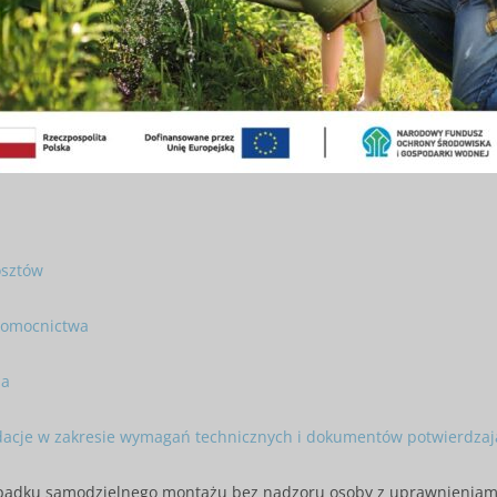
osztów
nomocnictwa
ma
dacje w zakresie wymagań technicznych i dokumentów potwierdzaj
padku samodzielnego montażu bez nadzoru osoby z uprawnieniami n