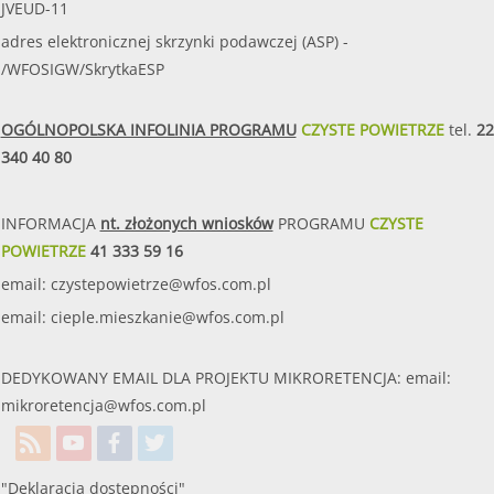
JVEUD-11
adres elektronicznej skrzynki podawczej (ASP) -
/WFOSIGW/SkrytkaESP
OGÓLNOPOLSKA INFOLINIA PROGRAMU
CZYSTE POWIETRZE
tel.
22
340 40 80
INFORMACJA
nt. złożonych wniosków
PROGRAMU
CZYSTE
POWIETRZE
41 333 59 16
email:
czystepowietrze@wfos.com.pl
email:
cieple.mieszkanie@wfos.com.pl
DEDYKOWANY EMAIL DLA PROJEKTU MIKRORETENCJA: email:
mikroretencja@wfos.com.pl
"Deklaracja dostępności"