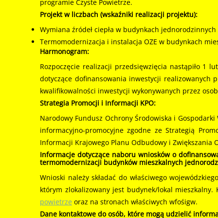
programie Czyste Powietrze.
Projekt w liczbach (wskaźniki realizacji projektu):
Wymiana źródeł ciepła w budynkach jednorodzinnych – 
Termomodernizacja i instalacja OZE w budynkach miesz
Harmonogram:
Rozpoczęcie realizacji przedsięwzięcia nastąpiło 1 
dotyczące dofinansowania inwestycji realizowanych 
kwalifikowalności inwestycji wykonywanych przez osob
Strategia Promocji i Informacji KPO:
Narodowy Fundusz Ochrony Środowiska i Gospodarki W
informacyjno-promocyjne zgodne ze Strategią Promo
Informacji Krajowego Planu Odbudowy i Zwiększania Od
Informacje dotyczące naboru wniosków o dofinansowa
termomodernizacji budynków mieszkalnych jednorodzi
Wnioski należy składać do właściwego wojewódzkieg
którym zlokalizowany jest budynek/lokal mieszkalny
powietrze
oraz na stronach właściwych wfośigw.
Dane kontaktowe do osób, które mogą udzielić informa