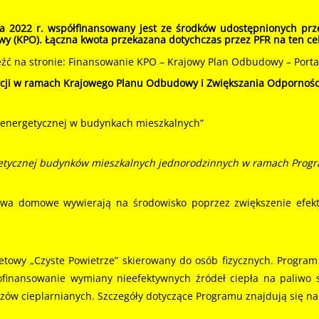
ia 2022 r. współfinansowany jest ze środków udostępnionych prz
y (KPO). Łączna kwota przekazana dotychczas przez PFR na ten ce
ć na stronie: Finansowanie KPO – Krajowy Plan Odbudowy – Portal
tycji w ramach Krajowego Planu Odbudowy i Zwiększania Odporności
i energetycznej w budynkach mieszkalnych”
getycznej budynków mieszkalnych jednorodzinnych w ramach Progr
twa domowe wywierają na środowisko poprzez zwiększenie efekt
etowy „Czyste Powietrze” skierowany do osób fizycznych. Program
inansowanie wymiany nieefektywnych źródeł ciepła na paliwo s
zów cieplarnianych. Szczegóły dotyczące Programu znajdują się na 