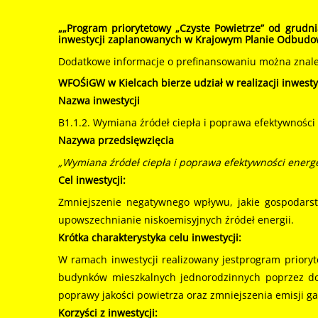
„
„Program priorytetowy „Czyste Powietrze” od grudn
inwestycji zaplanowanych w Krajowym Planie Odbudow
Dodatkowe informacje o prefinansowaniu można znaleź
WFOŚiGW w Kielcach bierze udział w realizacji inwes
Nazwa inwestycji
B1.1.2. Wymiana źródeł ciepła i poprawa efektywnośc
Nazywa przedsięwzięcia
„Wymiana źródeł ciepła i poprawa efektywności ener
Cel inwestycji:
Zmniejszenie negatywnego wpływu, jakie gospodars
upowszechnianie niskoemisyjnych źródeł energii.
Krótka charakterystyka celu inwestycji:
W ramach inwestycji realizowany jestprogram prioryt
budynków mieszkalnych jednorodzinnych poprzez dof
poprawy jakości powietrza oraz zmniejszenia emisji ga
Korzyści z inwestycji: