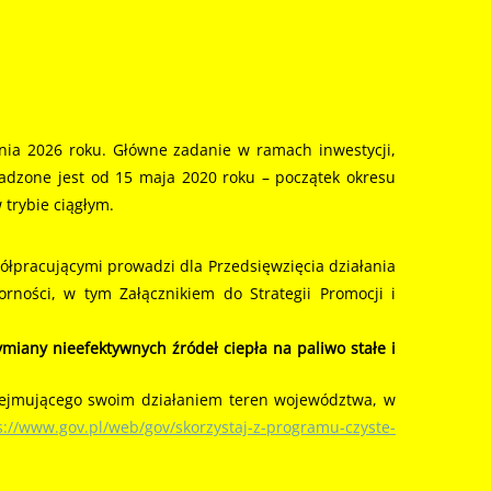
rpnia 2026 roku. Główne zadanie w ramach inwestycji,
adzone jest od 15 maja 2020 roku – początek okresu
trybie ciągłym.
łpracującymi prowadzi dla Przedsięwzięcia działania
ności, w tym Załącznikiem do Strategii Promocji i
iany nieefektywnych źródeł ciepła na paliwo stałe i
bejmującego swoim działaniem teren województwa, w
s://www.gov.pl/web/gov/skorzystaj-z-programu-czyste-