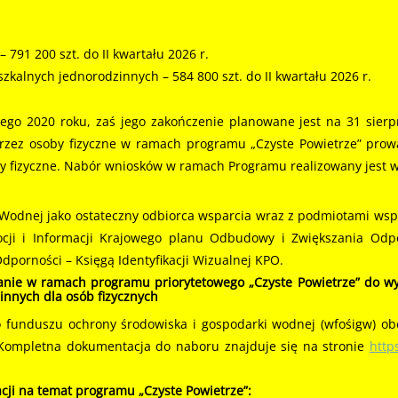
791 200 szt. do II kwartału 2026 r.
kalnych jednorodzinnych – 584 800 szt. do II kwartału 2026 r.
lutego 2020 roku, zaś jego zakończenie planowane jest na 31 sie
przez osoby fizyczne w ramach programu „Czyste Powietrze” prow
y fizyczne. Nabór wniosków w ramach Programu realizowany jest w 
odnej jako ostateczny odbiorca wsparcia wraz z podmiotami wspó
cji i Informacji Krajowego planu Odbudowy i Zwiększania Odpor
porności – Księgą Identyfikacji Wizualnej KPO.
nie w ramach programu priorytetowego „Czyste Powietrze” do wym
nnych dla osób fizycznych
o funduszu ochrony środowiska i gospodarki wodnej (wfośigw) o
. Kompletna dokumentacja do naboru znajduje się na stronie
http
cji na temat programu „Czyste Powietrze”: