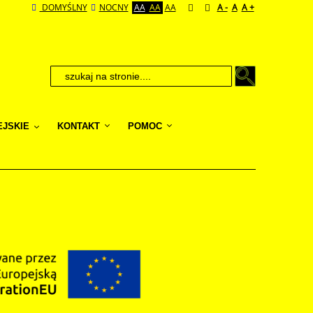
DOMYŚLNY
NOCNY
AA
AA
AA
A -
A
A +
EJSKIE
KONTAKT
POMOC