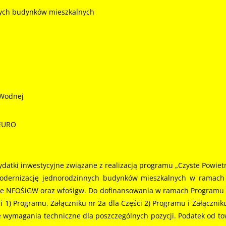
nych budynków mieszkalnych
 Wodnej
 EURO
datki inwestycyjne związane z realizacją programu „Czyste Powietr
odernizację jednorodzinnych budynków mieszkalnych w ramach n
e NFOŚiGW oraz wfośigw. Do dofinansowania w ramach Programu kw
1) Programu, Załączniku nr 2a dla Części 2) Programu i Załączniku 
 wymagania techniczne dla poszczególnych pozycji. Podatek od to