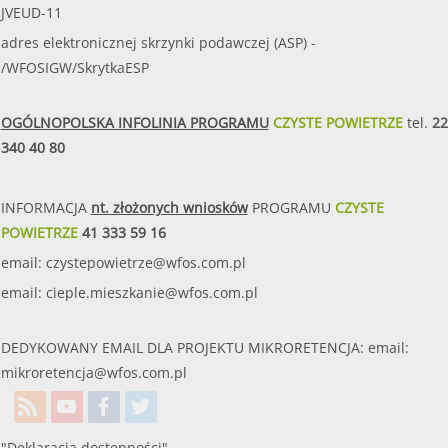
JVEUD-11
adres elektronicznej skrzynki podawczej (ASP) -
/WFOSIGW/SkrytkaESP
OGÓLNOPOLSKA INFOLINIA PROGRAMU
CZYSTE POWIETRZE
tel.
22
340 40 80
INFORMACJA
nt. złożonych wniosków
PROGRAMU
CZYSTE
POWIETRZE
41 333 59 16
email:
czystepowietrze@wfos.com.pl
email:
cieple.mieszkanie@wfos.com.pl
DEDYKOWANY EMAIL DLA PROJEKTU MIKRORETENCJA: email:
mikroretencja@wfos.com.pl
"Deklaracja dostępności"