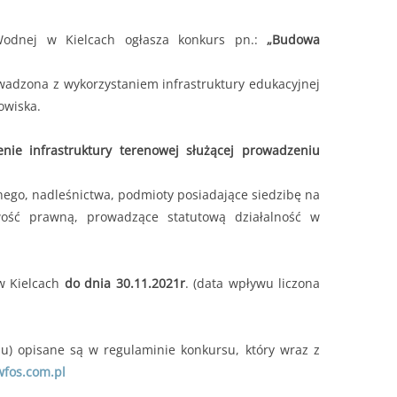
odnej w Kielcach ogłasza konkurs pn.:
„Budowa
adzona z wykorzystaniem infrastruktury edukacyjnej
owiska.
ie infrastruktury terenowej służącej prowadzeniu
nego, nadleśnictwa, podmioty posiadające siedzibę na
wość prawną, prowadzące statutową działalność w
w Kielcach
do dnia 30.11.2021r
. (data wpływu liczona
u) opisane są w regulaminie konkursu, który wraz z
wfos.com.pl