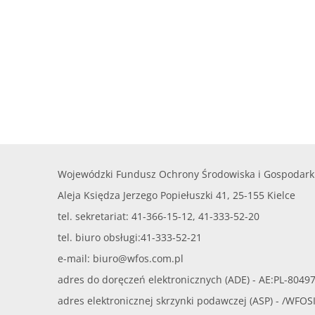
Wojewódzki Fundusz Ochrony Środowiska i Gospodark
Aleja Księdza Jerzego Popiełuszki 41, 25-155 Kielce
tel. sekretariat: 41-366-15-12, 41-333-52-20
tel. biuro obsługi:41-333-52-21
e-mail:
biuro@wfos.com.pl
adres do doręczeń elektronicznych (ADE) - AE:PL-8049
adres elektronicznej skrzynki podawczej (ASP) - /WFO