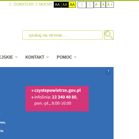
DOMYŚLNY
NOCNY
AA
AA
AA
A -
A
A +
EJSKIE
KONTAKT
POMOC