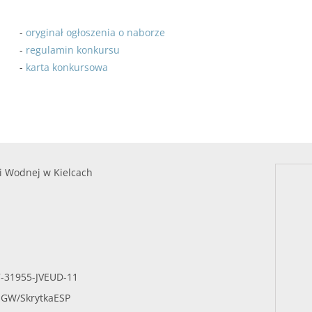
-
oryginał ogłoszenia o naborze
-
regulamin konkursu
-
karta konkursowa
i Wodnej w Kielcach
7-31955-JVEUD-11
SIGW/SkrytkaESP