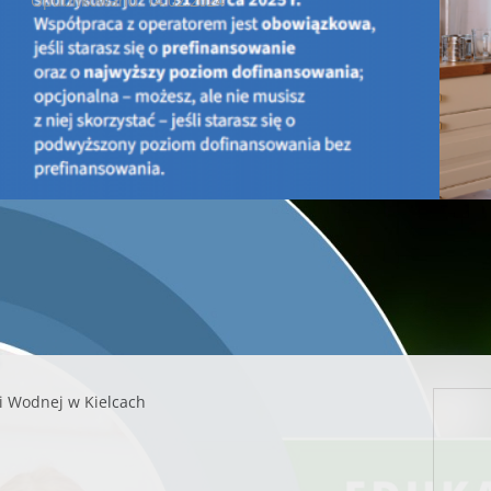
Opublikowano: 14.02.2024
Wojewódzki Fundusz Ochrony Środowiska i Gospodarki Wodn
Kampania informacyjno-edukacyjna – produkcja i emisja fil
ochrony.
Przedmiotem konkursu jest m.in. produkcja/emisja/przygotowa
filmu zawierającego treści wynikające z celu oraz tematy
regulaminie konkursu. Nabór kart konkursowych trwa
od 14.02
ipca
oryginał ogłoszenia
Regulamin konkursu
Karta konkursowa
i Wodnej w Kielcach