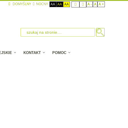
DOMYŚLNY
NOCNY
AA
AA
AA
A -
A
A +
EJSKIE
KONTAKT
POMOC