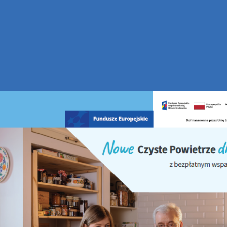
 ich ochrony.
sja filmu dotyczącego ekosystemów Ponidzia oraz form