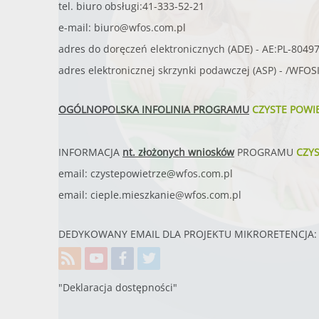
tel. biuro obsługi:41-333-52-21
e-mail:
biuro@wfos.com.pl
adres do doręczeń elektronicznych (ADE) - AE:PL-8049
adres elektronicznej skrzynki podawczej (ASP) - /WFO
OGÓLNOPOLSKA INFOLINIA PROGRAMU
CZYSTE POWI
INFORMACJA
nt. złożonych wniosków
PROGRAMU
CZY
email:
czystepowietrze@wfos.com.pl
email:
cieple.mieszkanie@wfos.com.pl
DEDYKOWANY EMAIL DLA PROJEKTU MIKRORETENCJA: 
"Deklaracja dostępności"