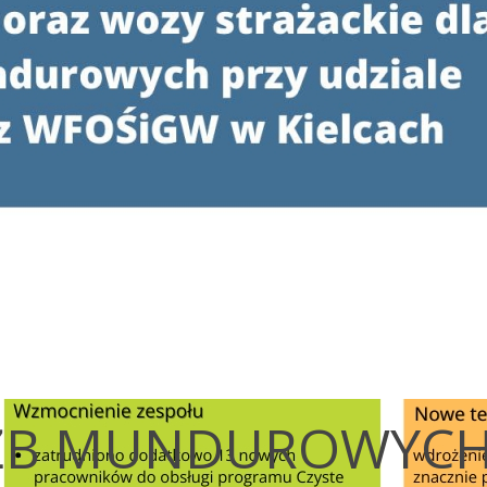
UŻB MUNDUROWYC