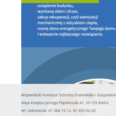
PROGRAM CZYSTE POWIETRZE
INFORMACJE OGÓLNE O PROGRAMIE
PORTAL BENEFICJENTA
KONTAKT
DOKUMENTY DO ZAPOZNANIA
LISTA URZĄDZEŃ GRZEWCZYCH
Nowy nabór Programu Czyste Powietrze - od 20 l
2026 r.
PROGRAM MOJA WODA
KONKURSY
AKTUALNOŚCI - Doradcy Energetyczni
Wojewódzki Fundusz Ochrony Środowiska i Gospodark
Aleja Księdza Jerzego Popiełuszki 41, 25-155 Kielce
tel. sekretariat: 41-366-15-12, 41-333-52-20