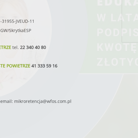
7-31955-JVEUD-11
SIGW/SkrytkaESP
ETRZE
tel.
22 340 40 80
STE POWIETRZE
41 333 59 16
email:
mikroretencja@wfos.com.pl