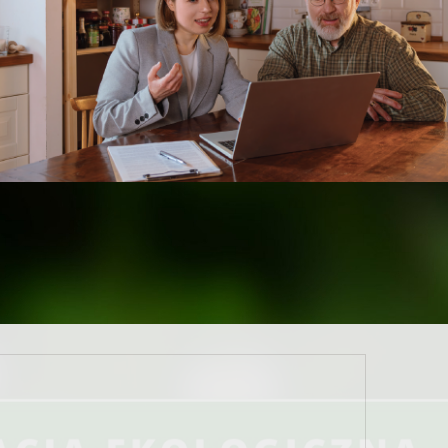
ej w Kielcach
zaprasza do udziału w konkursie pn.:
mu dotyczącego ekosystemów Ponidzia oraz form ich
nie filmu składającego się z 2 odcinków i zwiastuna
ki konkursu. Szczegółowe informacje dostępne są w
.2024r. do 28.02.2024r.