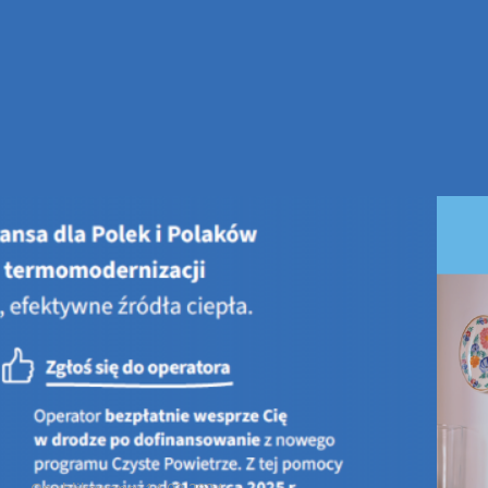
ONKURSY
dukcja i emisja filmu dotyczącego ekosystemów Ponidzia oraz form
Konkurs pn.: Kampania informacyjno-edukacyjna – produkcja i emi
ich ochrony.