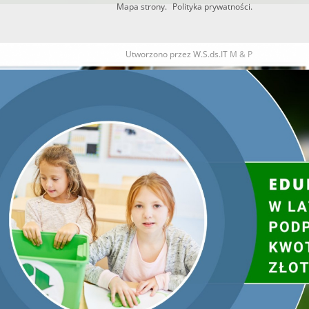
Mapa strony.
Polityka prywatności.
Utworzono przez W.S.ds.IT
M & P