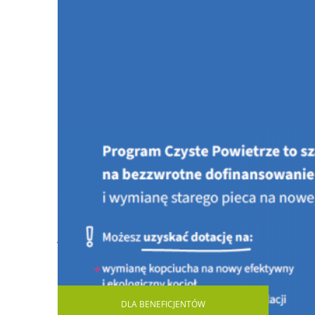
Jesteś tutaj:
STRONA GŁÓWNA
ROZSTRZYGNIĘTE K
Konkurs pn.: Kampania informacyjno-edukacyjna – pro
DLA
BENEFICJENTÓW