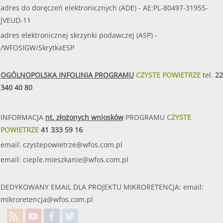
adres do doręczeń elektronicznych (ADE) - AE:PL-80497-31955-
JVEUD-11
adres elektronicznej skrzynki podawczej (ASP) -
/WFOSIGW/SkrytkaESP
OGÓLNOPOLSKA INFOLINIA PROGRAMU
CZYSTE POWIETRZE
tel.
22
340 40 80
INFORMACJA
nt. złożonych wniosków
PROGRAMU
CZYSTE
POWIETRZE
41 333 59 16
email:
czystepowietrze@wfos.com.pl
email:
cieple.mieszkanie@wfos.com.pl
DEDYKOWANY EMAIL DLA PROJEKTU MIKRORETENCJA: email:
mikroretencja@wfos.com.pl