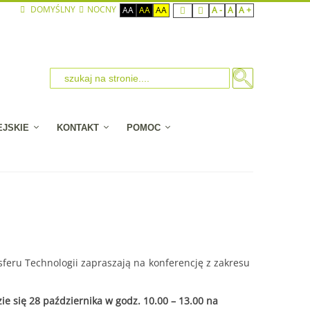
DOMYŚLNY
NOCNY
AA
AA
AA
A -
A
A +
EJSKIE
KONTAKT
POMOC
feru Technologii zapraszają na konferencję z zakresu
ie się 28 października w godz. 10.00 – 13.00 na