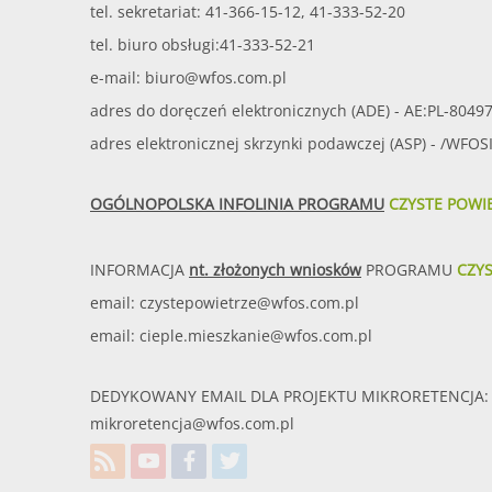
tel. sekretariat: 41-366-15-12, 41-333-52-20
tel. biuro obsługi:41-333-52-21
e-mail:
biuro@wfos.com.pl
adres do doręczeń elektronicznych (ADE) - AE:PL-8049
adres elektronicznej skrzynki podawczej (ASP) - /WFO
OGÓLNOPOLSKA INFOLINIA PROGRAMU
CZYSTE POWI
INFORMACJA
nt. złożonych wniosków
PROGRAMU
CZY
email:
czystepowietrze@wfos.com.pl
email:
cieple.mieszkanie@wfos.com.pl
DEDYKOWANY EMAIL DLA PROJEKTU MIKRORETENCJA: 
mikroretencja@wfos.com.pl