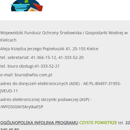
Wojewódzki Fundusz Ochrony Środowiska i Gospodarki Wodnej w
Kielcach
Aleja Księdza Jerzego Popiełuszki 41, 25-155 Kielce
tel. sekretariat: 41-366-15-12, 41-333-52-20
tel. biuro obsługi:41-333-52-21
e-mail:
biuro@wfos.com.pl
adres do doręczeń elektronicznych (ADE) - AE:PL-80497-31955-
JVEUD-11
adres elektronicznej skrzynki podawczej (ASP) -
/WFOSIGW/SkrytkaESP
OGÓLNOPOLSKA INFOLINIA PROGRAMU
CZYSTE POWIETRZE
tel.
22
340 40 80